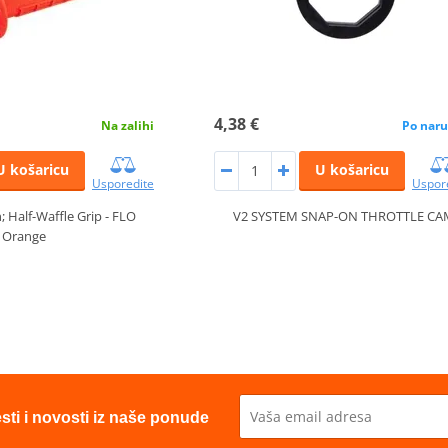
4,38 €
Na zalihi
Po naru
U košaricu
U košaricu
Usporedite
Uspor
 Half-Waffle Grip - FLO
V2 SYSTEM SNAP-ON THROTTLE CA
Orange
esti i novosti iz naše ponude