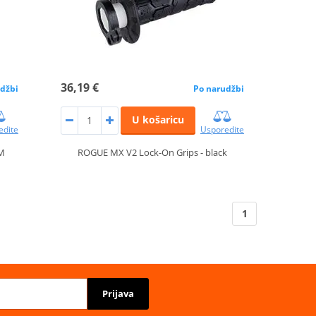
36,19 €
džbi
Po narudžbi
U košaricu
edite
Usporedite
M
ROGUE MX V2 Lock-On Grips - black
1
Prijava