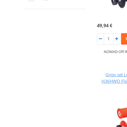
49,94 €
NOMAD Off-R
Grips set 
H36HWO Flo-