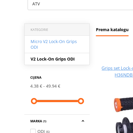
ATV
Prema katalogu
KATEGORIE
Micro V2 Lock-On Grips
ODI
V2 Lock-On Grips ODI
Grips set Loc
H36NDBO
CIJENA
4.38 €
49.94 €
MARKA
(1)
ODI
(6)