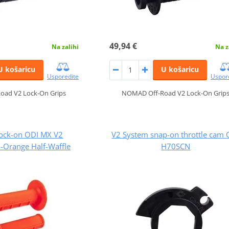
49,94 €
Na zalihi
Na z
U košaricu
U košaricu
Usporedite
Uspor
oad V2 Lock-On Grips
NOMAD Off-Road V2 Lock-On Grip
Lock-on ODI MX V2
V2 System snap-on throttle cam 
Orange Half-Waffle
H70SCN