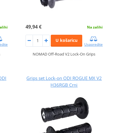
49,94 €
alihi
Na zalihi
U košaricu
edite
Usporedite
s
NOMAD Off-Road V2 Lock-On Grips
ODI
Grips set Lock-on ODI ROGUE MX V2
H36RGB Crni