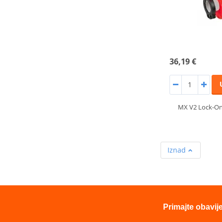
36,19 €
MX V2 Lock-On;
Iznad
Primajte obavij