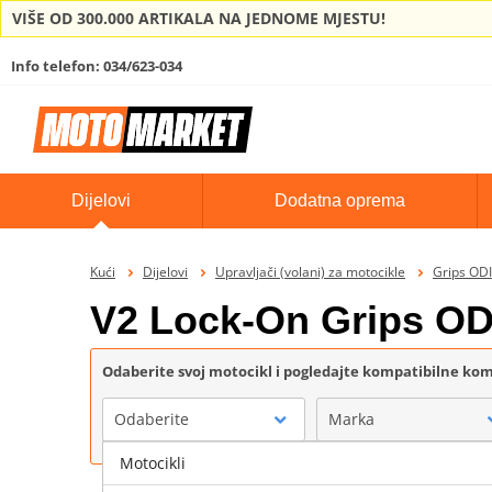
VIŠE OD 300.000 ARTIKALA NA JEDNOME MJESTU!
Info telefon: 034/623-034
Dijelovi
Dodatna oprema
Kući
Dijelovi
Upravljači (volani) za motocikle
Grips ODI
V2 Lock-On Grips OD
Odaberite svoj motocikl i pogledajte kompatibilne k
Odaberite
Marka
Motocikli