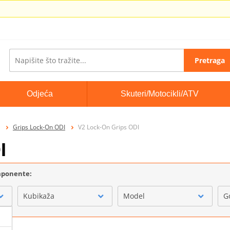
Pretraga
Odjeća
Skuteri/Motocikli/ATV
Grips Lock-On ODI
V2 Lock-On Grips ODI
I
omponente:
Kubikaža
Model
G