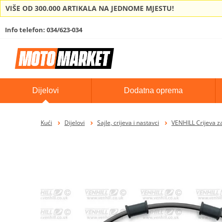
VIŠE OD 300.000 ARTIKALA NA JEDNOME MJESTU!
Info telefon: 034/623-034
Dijelovi
Dodatna oprema
Kući
Dijelovi
Sajle, crijeva i nastavci
VENHILL Crijeva za