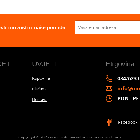
esti i novosti iz naše ponude
KET
UVJETI
Etrgovina
034/623-
Kupovina
info@mo
Plaćanje
PON - PET 
Dostava
Facebook
Copyright © 2026 www.motomarket.hr
Sva prava pridržana