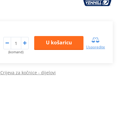
U košaricu
Usporedite
(komand)
Crijeva za kočnice - dijelovi