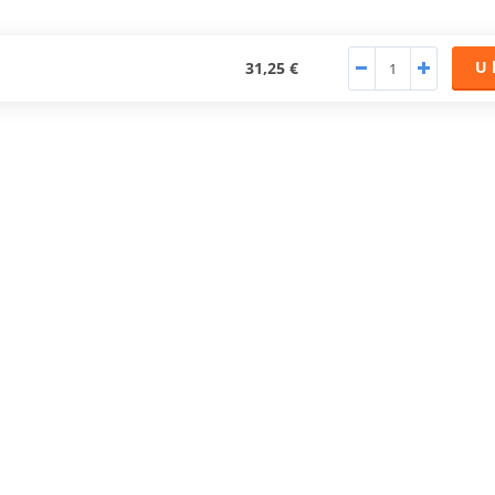
U 
31,25 €