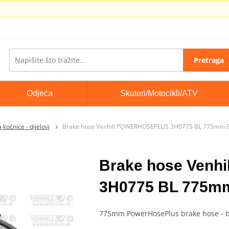
Pretraga
Odjeća
Skuteri/Motocikli/ATV
 kočnice - dijelovi
Brake hose Venhill POWERHOSEPLUS 3H0775 BL 775mm C
Brake hose Ven
3H0775 BL 775mm
775mm PowerHosePlus brake hose - b