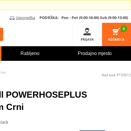
Usporedba
PODRŠKA:
Pon - Pet (9:00-16:00)
Sub (9:00-13:00)
0
PRIJAVA
KOŠARICA
Rabljeno
Prodajno mjesto
rni
Naš kod:
P159612
hill POWERHOSEPLUS
 Crni
lack