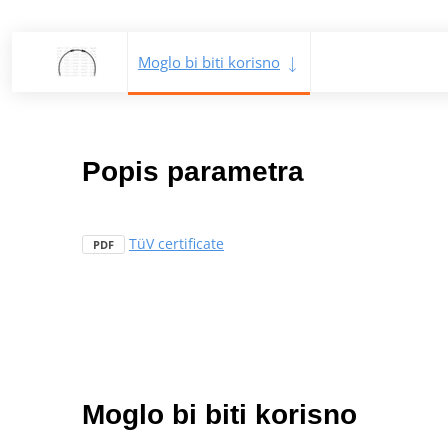
Moglo bi biti korisno
Popis parametra
TüV certificate
PDF
Moglo bi biti korisno