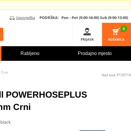
Usporedba
PODRŠKA:
Pon - Pet (9:00-16:00)
Sub (9:00-13:00)
0
PRIJAVA
KOŠARICA
Rabljeno
Prodajno mjesto
 Crni
Naš kod:
P159719
hill POWERHOSEPLUS
mm Crni
black