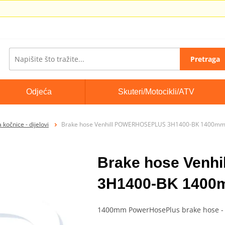
Pretraga
Odjeća
Skuteri/Motocikli/ATV
 kočnice - dijelovi
Brake hose Venhill POWERHOSEPLUS 3H1400-BK 1400mm
Brake hose Ven
3H1400-BK 1400
1400mm PowerHosePlus brake hose - 