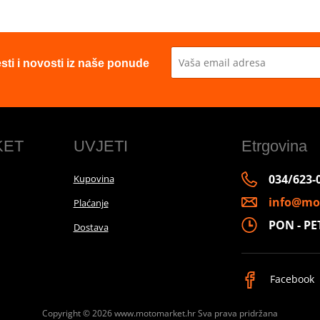
esti i novosti iz naše ponude
KET
UVJETI
Etrgovina
034/623-
Kupovina
info@mo
Plaćanje
PON - PET 
Dostava
Facebook
Copyright © 2026 www.motomarket.hr
Sva prava pridržana