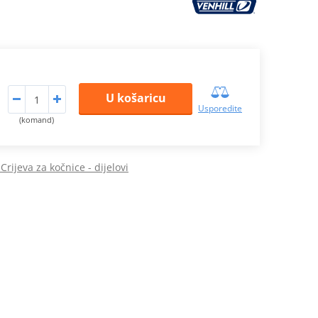
U košaricu
Usporedite
(komand)
Crijeva za kočnice - dijelovi