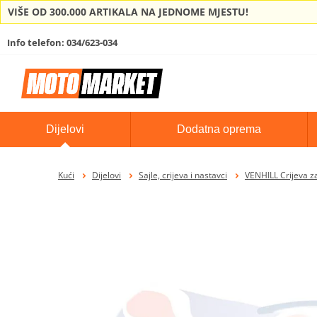
VIŠE OD 300.000 ARTIKALA NA JEDNOME MJESTU!
Info telefon: 034/623-034
Dijelovi
Dodatna oprema
Kući
Dijelovi
Sajle, crijeva i nastavci
VENHILL Crijeva za