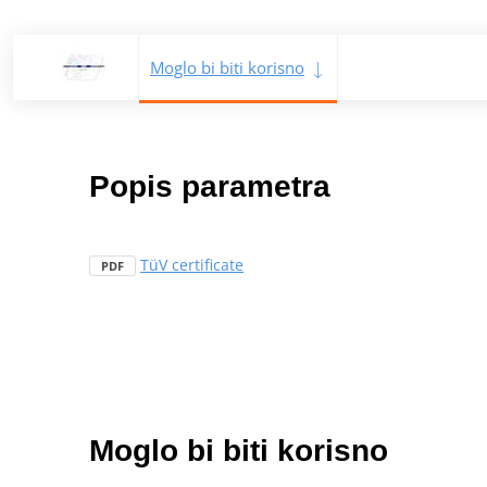
Moglo bi biti korisno
Popis parametra
TüV certificate
PDF
Moglo bi biti korisno