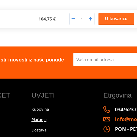
U košaricu
104,75 €
esti i novosti iz naše ponude
KET
UVJETI
Etrgovina
034/623-
Kupovina
info@mo
Plaćanje
PON - PET 
Dostava