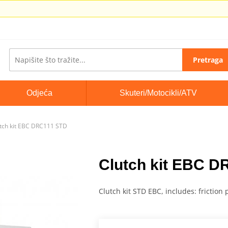
Pretraga
Odjeća
Skuteri/Motocikli/ATV
tch kit EBC DRC111 STD
Clutch kit EBC 
Clutch kit STD EBC, includes: friction 