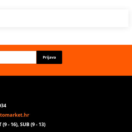
Prijava
034
tomarket.hr
(9 - 16), SUB (9 - 13)