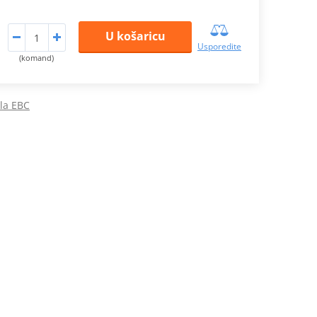
U košaricu
Usporedite
(komand)
ila EBC