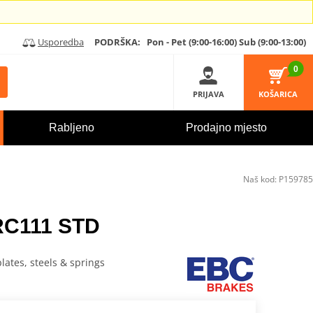
Usporedba
PODRŠKA:
Pon - Pet (9:00-16:00)
Sub (9:00-13:00)
0
PRIJAVA
KOŠARICA
Rabljeno
Prodajno mjesto
Naš kod:
P159785
DRC111 STD
plates, steels & springs