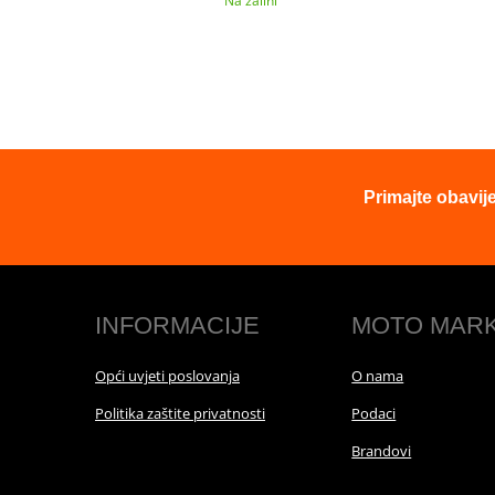
Na zalihi
Primajte obavij
INFORMACIJE
MOTO MAR
Opći uvjeti poslovanja
O nama
Politika zaštite privatnosti
Podaci
Brandovi