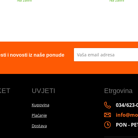
Na zalihi
Na zalihi
esti i novosti iz naše ponude
KET
UVJETI
Etrgovina
034/623-
Kupovina
info@mo
Plaćanje
PON - PET 
Dostava