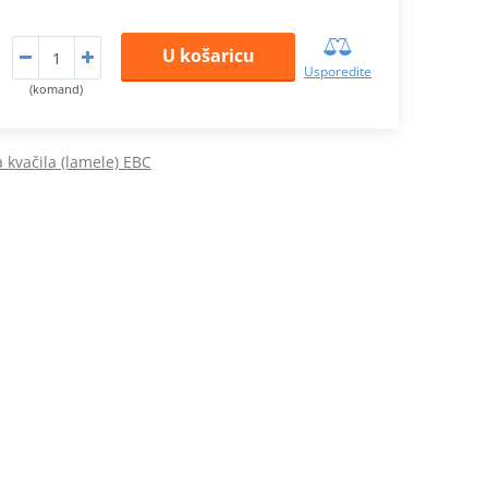
U košaricu
Usporedite
(komand)
a kvačila (lamele) EBC