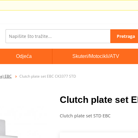
Pretraga
Odjeća
Skuteri/Motocikli/ATV
le) EBC
Clutch plate set EBC CK3377 STD
Clutch plate set
Clutch plate set STD EBC