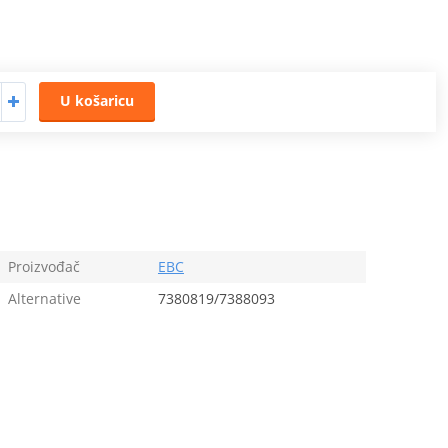
U košaricu
Proizvođač
EBC
Alternative
7380819/7388093