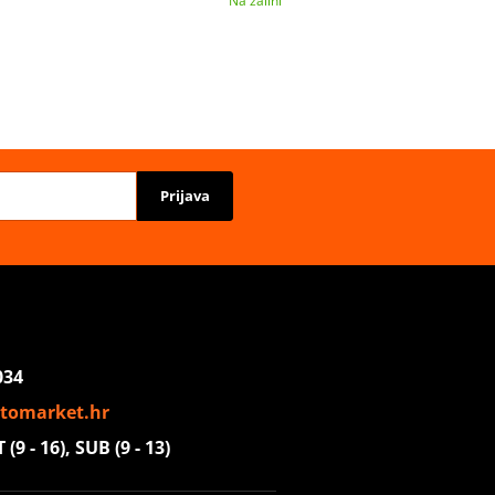
Na zalihi
Prijava
034
tomarket.hr
(9 - 16), SUB (9 - 13)