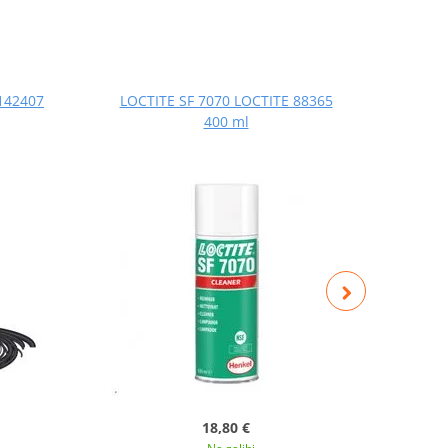
 142407
LOCTITE SF 7070 LOCTITE 88365
LOCT
400 ml
18,80 €