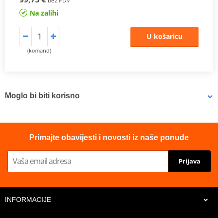
bez PDV
Na zalihi
U košaricu
(komand)
Moglo bi biti korisno
LOCTITE 5188 LOCTITE 1254415 50 ml
Primajte obavijesti i novosti iz naše ponude
Prijava
INFORMACIJE