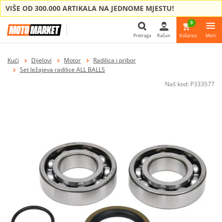
VIŠE OD 300.000 ARTIKALA NA JEDNOME MJESTU!
0
Pretraga
Račun
Košarica
Meni
Pretraga
Kući
Dijelovi
Motor
Radilica i pribor
Set ležajeva radilice ALL BALLS
Naš kod:
P333577