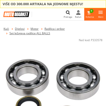
VIŠE OD 300.000 ARTIKALA NA JEDNOME MJESTU!
0
Pretraga
Račun
Košarica
Meni
Pretraga
Kući
Dijelovi
Motor
Radilica i pribor
Set ležajeva radilice ALL BALLS
Naš kod:
P333578