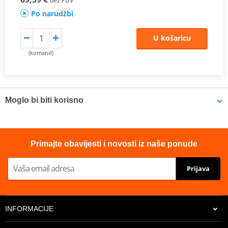
bez PDV
Po narudžbi
U košaricu
(komand)
Moglo bi biti korisno
LOCTITE 5188 LOCTITE 1254415 50 ml
Primajte obavijesti i novosti iz naše ponude
Prijava
INFORMACIJE