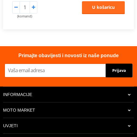
U košaricu
(komand)
Primajte obavijesti i novosti iz naše ponude
Prijava
INFORMACIJE
MOTO MARKET
UVJETI