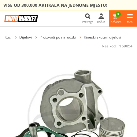
VIŠE OD 300.000 ARTIKALA NA JEDNOME MJESTU!
0
Pretraga
Račun
Košarica
Meni
Pretraga
Kući
Dijelovi
Proizvodi po narudžbi
Kineski skuteri dijelovi
Naš kod:
P159054