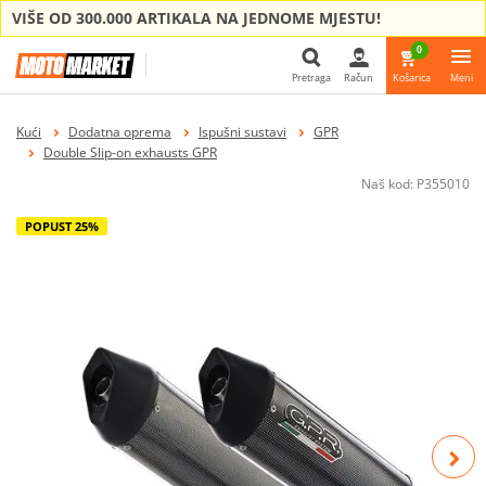
VIŠE OD 300.000 ARTIKALA NA JEDNOME MJESTU!
0
Pretraga
Račun
Košarica
Meni
Pretraga
Kući
Dodatna oprema
Ispušni sustavi
GPR
Double Slip-on exhausts GPR
Naš kod:
P355010
POPUST 25%