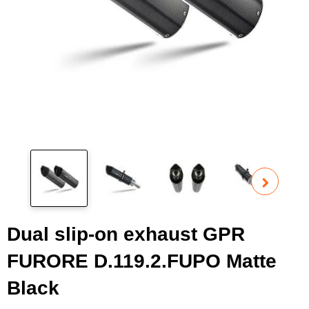
Pog
fot
Dual slip-on exhaust GPR
FURORE D.119.2.FUPO Matte
Black