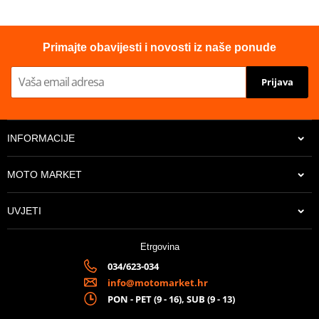
Proizvođač
GPR
Homologated
YES
Primajte obavijesti i novosti iz naše ponude
Prijava
INFORMACIJE
MOTO MARKET
UVJETI
Etrgovina
034/623-034
info@motomarket.hr
PON - PET (9 - 16), SUB (9 - 13)