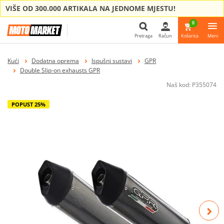
VIŠE OD 300.000 ARTIKALA NA JEDNOME MJESTU!
0
Pretraga
Račun
Košarica
Meni
Pretraga
Kući
Dodatna oprema
Ispušni sustavi
GPR
Double Slip-on exhausts GPR
Naš kod:
P355074
POPUST 25%