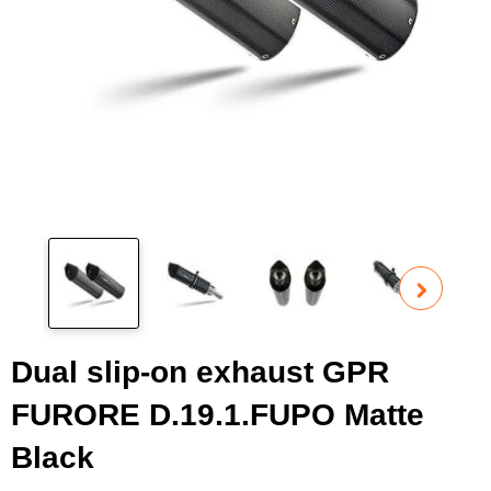
Pog
fot
Dual slip-on exhaust GPR
FURORE D.19.1.FUPO Matte
Black