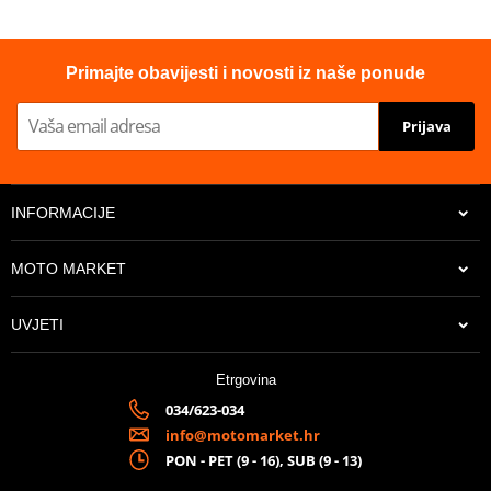
Proizvođač
GPR
Homologated
YES
Primajte obavijesti i novosti iz naše ponude
Prijava
INFORMACIJE
MOTO MARKET
UVJETI
Etrgovina
034/623-034
info@motomarket.hr
PON - PET (9 - 16), SUB (9 - 13)