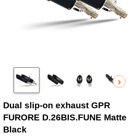
Pog
fot
Dual slip-on exhaust GPR
FURORE D.26BIS.FUNE Matte
Black