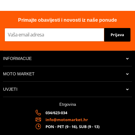
Proizvođač
GPR
Homologated
YES
Primajte obavijesti i novosti iz naše ponude
Prijava
INFORMACIJE
MOTO MARKET
UVJETI
Etrgovina
034/623-034
info@motomarket.hr
PON - PET (9 - 16), SUB (9 - 13)