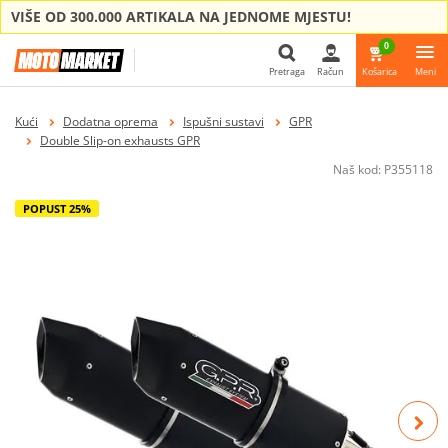
VIŠE OD 300.000 ARTIKALA NA JEDNOME MJESTU!
0
Pretraga
Račun
Košarica
Meni
Pretraga
Kući
Dodatna oprema
Ispušni sustavi
GPR
Double Slip-on exhausts GPR
Naš kod:
P355118
POPUST 25%