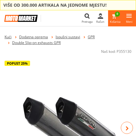
VIŠE OD 300.000 ARTIKALA NA JEDNOME MJESTU!
0
Pretraga
Račun
Košarica
Meni
Pretraga
Kući
Dodatna oprema
Ispušni sustavi
GPR
Double Slip-on exhausts GPR
Naš kod:
P355130
POPUST 25%