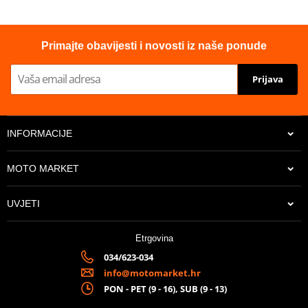
Proizvođač
GPR
Homologated
YES
Primajte obavijesti i novosti iz naše ponude
Prijava
INFORMACIJE
MOTO MARKET
UVJETI
Etrgovina
034/623-034
info@motomarket.hr
PON - PET (9 - 16), SUB (9 - 13)