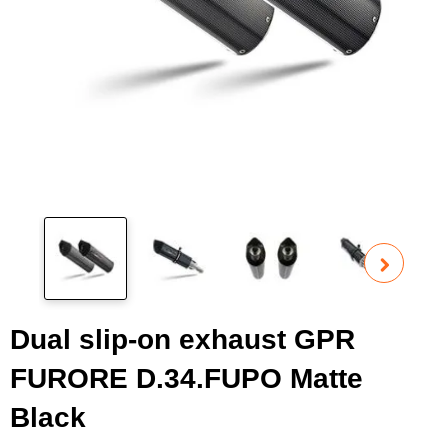
Pog
fot
Dual slip-on exhaust GPR
FURORE D.34.FUPO Matte
Black