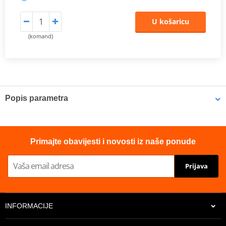
U košaricu
(komand)
Popis parametra
Proizvođač
JMT
Terminal width
8.0 mm
Primajte obavijesti i novosti iz naše ponude
Prijava
INFORMACIJE