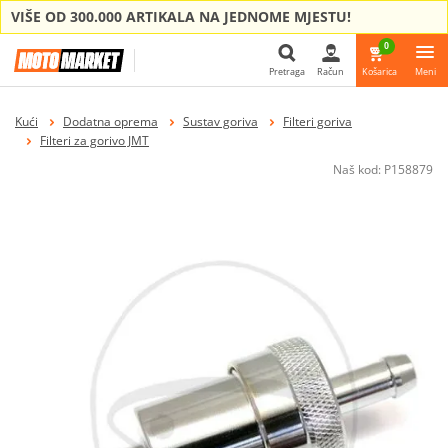
VIŠE OD 300.000 ARTIKALA NA JEDNOME MJESTU!
0
Pretraga
Račun
Košarica
Meni
Pretraga
Kući
Dodatna oprema
Sustav goriva
Filteri goriva
Filteri za gorivo JMT
Naš kod:
P158879