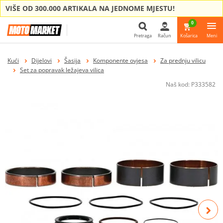
VIŠE OD 300.000 ARTIKALA NA JEDNOME MJESTU!
0
Pretraga
Račun
Košarica
Meni
Pretraga
Kući
Dijelovi
Šasija
Komponente ovjesa
Za prednju vilicu
Set za popravak ležajeva vilica
Naš kod:
P333582