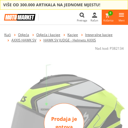
VIŠE OD 300.000 ARTIKALA NA JEDNOME MJESTU!
0
Pretraga
Račun
Košarica
Meni
Pretraga
Kući
Odjeća
Odjeća i kacige
Kacige
Integralne kacige
AXXIS HAWK SV
HAWK SV JUDGE - Helmets AXXIS
Naš kod:
P382134
Prodaja je
gotova