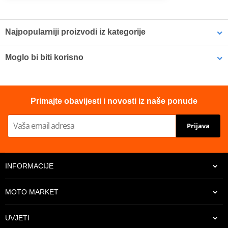
Najpopularniji proizvodi iz kategorije
Nema proizvoda u ovoj kategoriji.
Moglo bi biti korisno
Foam fresh MUC-OFF 199 400ml
Primajte obavijesti i novosti iz naše ponude
Prijava
INFORMACIJE
MOTO MARKET
UVJETI