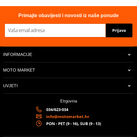
- 1 MT Thunder 4 SV helmet
- Protective fabric cover with adjustable closure
Primajte obavijesti i novosti iz naše ponude
- Protective foam with helmet support function
Prijava
- User manual
- MT Helmets stickers
INFORMACIJE
- Built-in sun visor
MOTO MARKET
- High Impact Resistant Polymer
UVJETI
- HIRP shell made of a combination of polymers that offers
excellent performance in the event of an impact
Etrgovina
034/623-034
info@motomarket.hr
PON - PET (9 - 16), SUB (9 - 13)