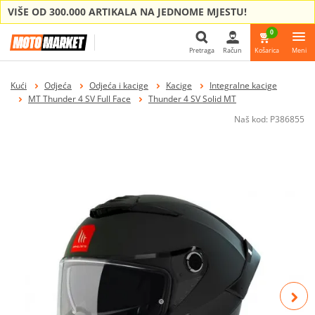
VIŠE OD 300.000 ARTIKALA NA JEDNOME MJESTU!
0
Pretraga
Račun
Košarica
Meni
Pretraga
Kući
Odjeća
Odjeća i kacige
Kacige
Integralne kacige
MT Thunder 4 SV Full Face
Thunder 4 SV Solid MT
Naš kod:
P386855