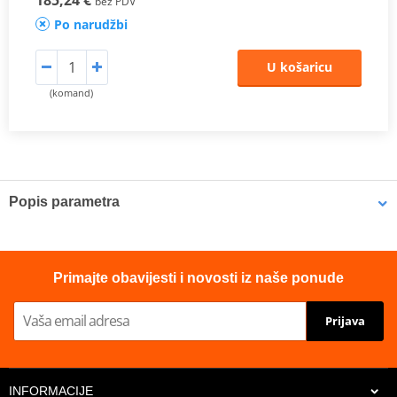
bez PDV
Po narudžbi
U košaricu
(komand)
Popis parametra
Proizvođač
VERTEX
cylinder diameter
88mm
Primajte obavijesti i novosti iz naše ponude
version
4-stroke
Prijava
Piston diameter
87,98mm
Displacement
350cc
INFORMACIJE