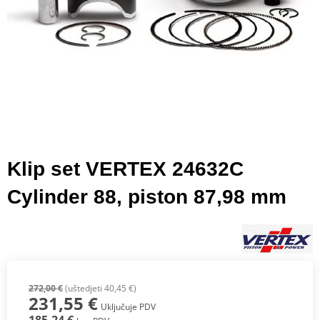
Klip set VERTEX 24632C
Cylinder 88, piston 87,98 mm
272,00 €
(uštedjeti 40,45 €)
231,55 €
Uključuje PDV
185,24 €