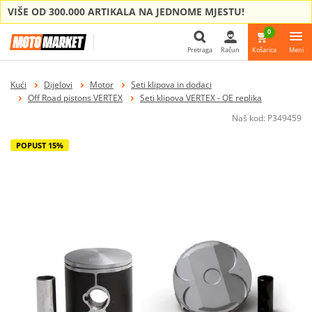
VIŠE OD 300.000 ARTIKALA NA JEDNOME MJESTU!
0
Pretraga
Račun
Košarica
Meni
Pretraga
Kući
Dijelovi
Motor
Seti klipova in dodaci
Off Road pistons VERTEX
Seti klipova VERTEX - OE replika
Naš kod:
P349459
POPUST 15%