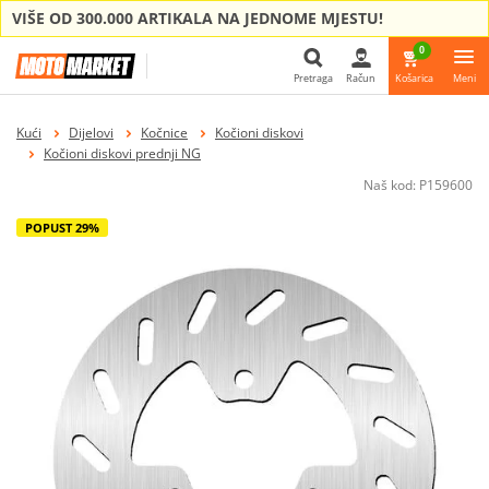
VIŠE OD 300.000 ARTIKALA NA JEDNOME MJESTU!
0
Pretraga
Račun
Košarica
Meni
Pretraga
Kući
Dijelovi
Kočnice
Kočioni diskovi
Kočioni diskovi prednji NG
Naš kod:
P159600
POPUST 29%