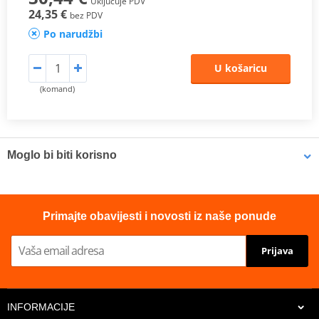
Uključuje PDV
24,35 €
bez PDV
Po narudžbi
U košaricu
(komand)
Moglo bi biti korisno
Brake cleaner - Universal degreaser MOTIP DUPLI 090514 750
Primajte obavijesti i novosti iz naše ponude
ml (ideal for workshops)
Prijava
INFORMACIJE