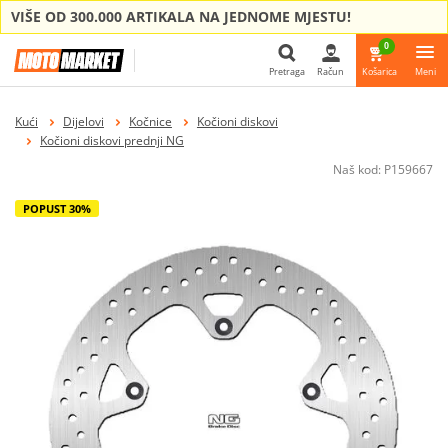
VIŠE OD 300.000 ARTIKALA NA JEDNOME MJESTU!
0
Pretraga
Račun
Košarica
Meni
Pretraga
Kući
Dijelovi
Kočnice
Kočioni diskovi
Kočioni diskovi prednji NG
Naš kod:
P159667
POPUST 30%