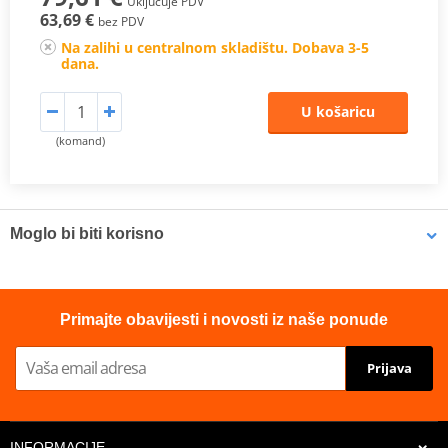
Uključuje PDV
63,69 €
bez PDV
Na zalihi u centralnom skladištu. Dobava 3-5
dana.
U košaricu
(komand)
Moglo bi biti korisno
Brake cleaner - Universal degreaser MOTIP DUPLI 090514 750
Primajte obavijesti i novosti iz naše ponude
ml (ideal for workshops)
Prijava
INFORMACIJE