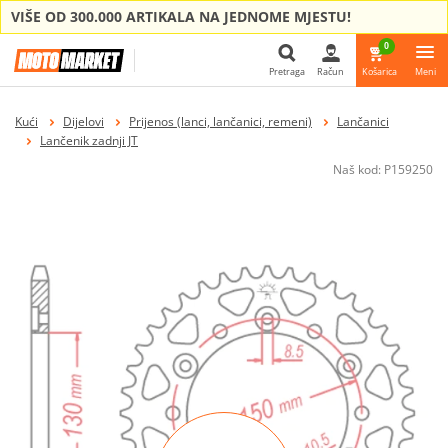
VIŠE OD 300.000 ARTIKALA NA JEDNOME MJESTU!
0
Pretraga
Račun
Košarica
Meni
Pretraga
Kući
Dijelovi
Prijenos (lanci, lančanici, remeni)
Lančanici
Lančenik zadnji JT
Naš kod:
P159250