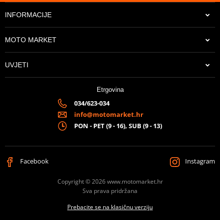
INFORMACIJE
36,98 €
18,23 €
Na zalihi
Na zalihi
MOTO MARKET
UVJETI
Etrgovina
13,65 €
034/623-034
Na zalihi
info@motomarket.hr
PON - PET (9 - 16), SUB (9 - 13)
Facebook
Instagram
Copyright © 2026 www.motomarket.hr
Sva prava pridržana
Prebacite se na klasičnu verziju