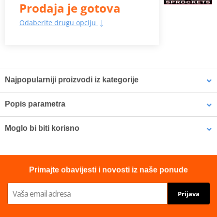
Prodaja je gotova
Odaberite drugu opciju
Najpopularniji proizvodi iz kategorije
Popis parametra
Lančenik zadnji JT JTR 823-
Lančenik zadnji JT JTR 269-
46 46T, 520
42 42T, 428
Proizvođač
JT
Moglo bi biti korisno
Designation
R 245/3-46
LOCTITE 243 LOCTITE 1918997 10 ml
Primajte obavijesti i novosti iz naše ponude
Prijava