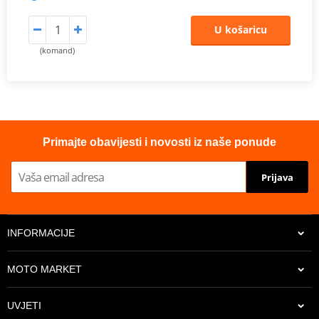
U košaricu
(komand)
Primajte obavijesti i novosti iz naše ponude
Prijava
INFORMACIJE
MOTO MARKET
UVJETI