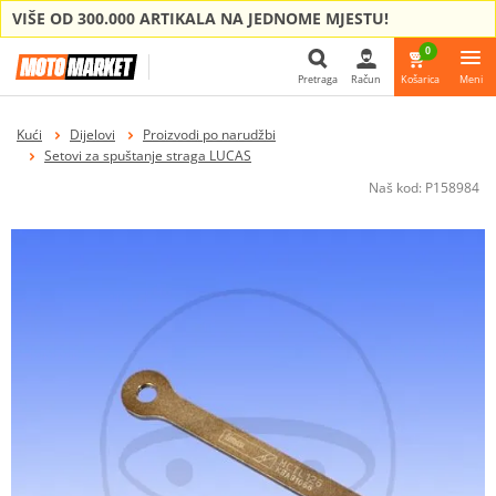
VIŠE OD 300.000 ARTIKALA NA JEDNOME MJESTU!
0
Pretraga
Račun
Košarica
Meni
Pretraga
Kući
Dijelovi
Proizvodi po narudžbi
Setovi za spuštanje straga LUCAS
Naš kod:
P158984