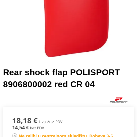
Rear shock flap POLISPORT
8906800002 red CR 04
18,18 €
Uključuje PDV
14,54 €
bez PDV
Na zalihi u centralnom skladištu. Dobava 3-5