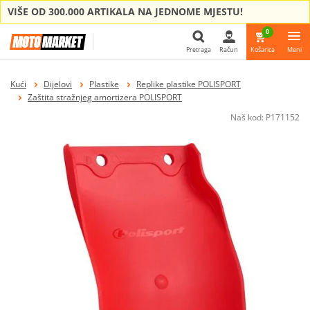
VIŠE OD 300.000 ARTIKALA NA JEDNOME MJESTU!
0
Pretraga
Račun
Košarica
Meni
Pretraga
Kući
Dijelovi
Plastike
Replike plastike POLISPORT
Zaštita stražnjeg amortizera POLISPORT
Naš kod:
P171152