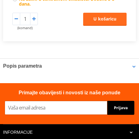
dana.
U košaricu
(komand)
Popis parametra
Catalog 2021
PDF
Primajte obavijesti i novosti iz naše ponude
Prijava
INFORMACIJE