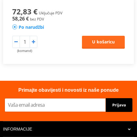
72,83 €
Uključuje PDV
58,26 €
bez PDV
Po narudžbi
U košaricu
(komand)
Primajte obavijesti i novosti iz naše ponude
Prijava
INFORMACIJE