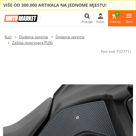
VIŠE OD 300.000 ARTIKALA NA JEDNOME MJESTU!
0
Pretraga
Račun
Košarica
Meni
Pretraga
Kući
Dodatna oprema
Dodatna oprema
Zaštita rezervoara PUIG
Naš kod:
P327711