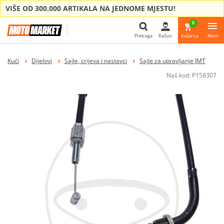
VIŠE OD 300.000 ARTIKALA NA JEDNOME MJESTU!
0
Pretraga
Račun
Košarica
Meni
Pretraga
Kući
Dijelovi
Sajle, crijeva i nastavci
Sajle za upravljanje JMT
Naš kod:
P158307