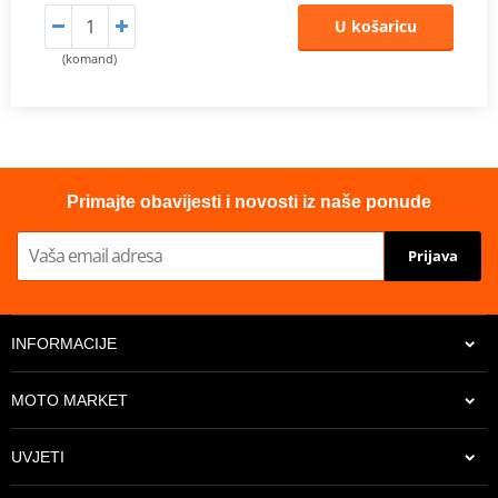
U košaricu
(komand)
Primajte obavijesti i novosti iz naše ponude
Prijava
INFORMACIJE
MOTO MARKET
UVJETI