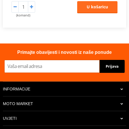
U košaricu
(komand)
Primajte obavijesti i novosti iz naše ponude
Prijava
INFORMACIJE
MOTO MARKET
UVJETI