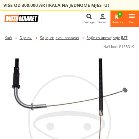
VIŠE OD 300.000 ARTIKALA NA JEDNOME MJESTU!
0
Pretraga
Račun
Košarica
Meni
Pretraga
Kući
Dijelovi
Sajle, crijeva i nastavci
Sajle za upravljanje JMT
Naš kod:
P158319