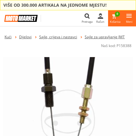
VIŠE OD 300.000 ARTIKALA NA JEDNOME MJESTU!
0
Pretraga
Račun
Košarica
Meni
Pretraga
Kući
Dijelovi
Sajle, crijeva i nastavci
Sajle za upravljanje JMT
Naš kod:
P158388