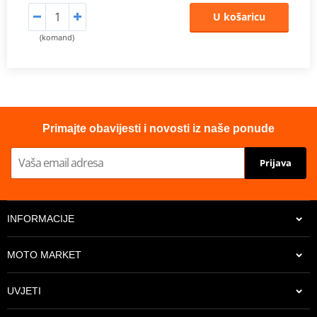
U košaricu
(komand)
Primajte obavijesti i novosti iz naše ponude
Prijava
INFORMACIJE
MOTO MARKET
UVJETI