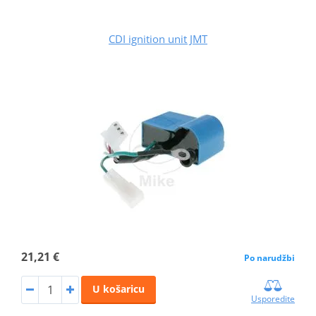
CDI ignition unit JMT
21,21 €
Po narudžbi
U košaricu
Usporedite