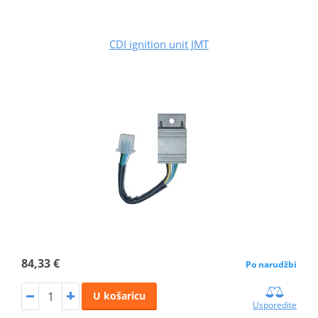
CDI ignition unit JMT
84,33 €
Po narudžbi
U košaricu
Usporedite