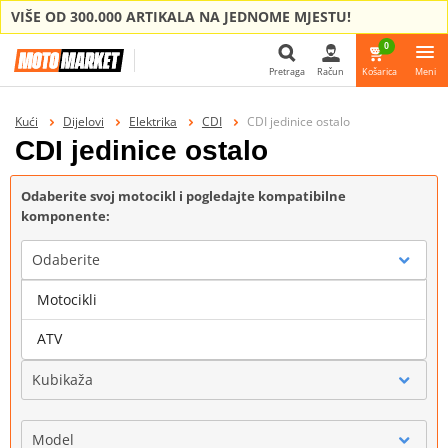
VIŠE OD 300.000 ARTIKALA NA JEDNOME MJESTU!
0
Pretraga
Račun
Košarica
Meni
Pretraga
Kući
Dijelovi
Elektrika
CDI
CDI jedinice ostalo
CDI jedinice ostalo
Odaberite svoj motocikl i pogledajte kompatibilne
komponente:
Odaberite
Motocikli
Marka
ATV
Kubikaža
Model