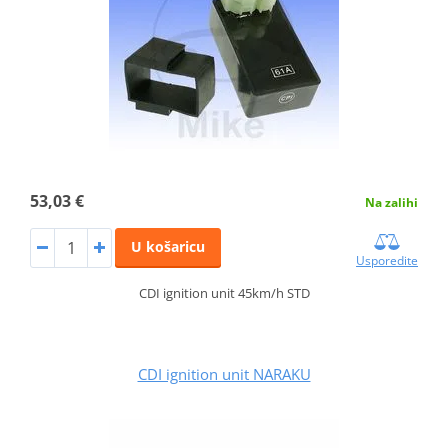
53,03 €
Na zalihi
U košaricu
Usporedite
CDI ignition unit 45km/h STD
CDI ignition unit NARAKU