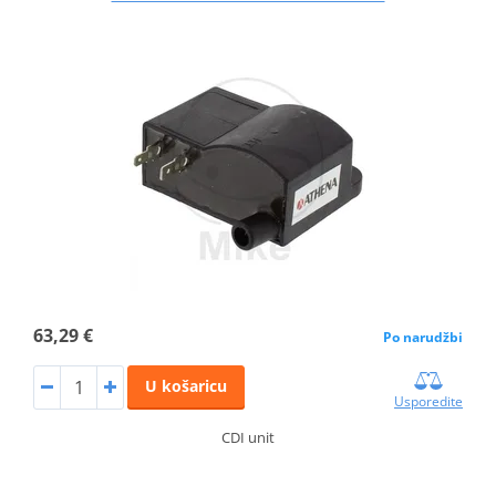
63,29 €
Po narudžbi
U košaricu
Usporedite
CDI unit