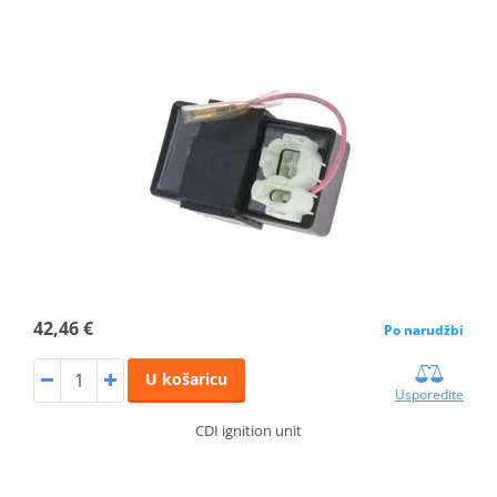
42,46 €
Po narudžbi
U košaricu
Usporedite
CDI ignition unit