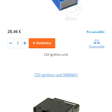
28,46 €
Po narudžbi
U košaricu
Usporedite
CDI ignition unit
CDI ignition unit NARAKU