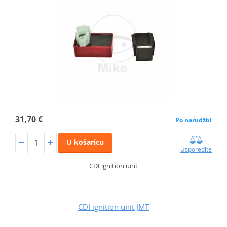
31,70 €
Po narudžbi
U košaricu
Usporedite
CDI ignition unit
CDI ignition unit JMT