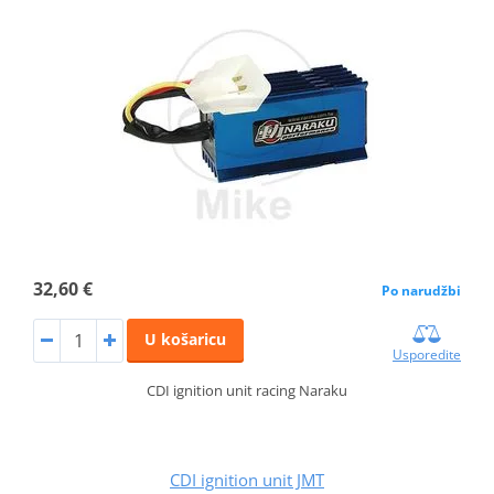
32,60 €
Po narudžbi
U košaricu
Usporedite
CDI ignition unit racing Naraku
CDI ignition unit JMT