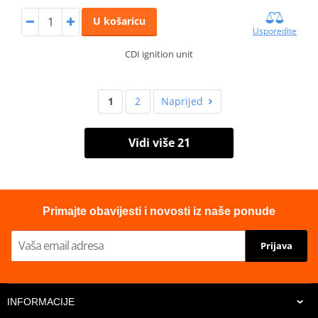
U košaricu
Usporedite
CDI ignition unit
1
2
Naprijed
Vidi više 21
Primajte obavijesti i novosti iz naše ponude
Prijava
INFORMACIJE