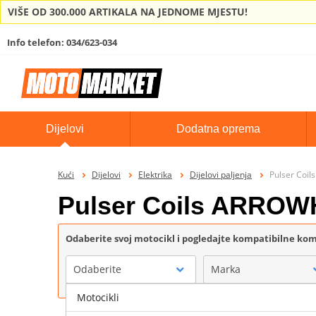
VIŠE OD 300.000 ARTIKALA NA JEDNOME MJESTU!
Info telefon: 034/623-034
Dijelovi
Dodatna oprema
Kući
Dijelovi
Elektrika
Dijelovi paljenja
Pulser Coi
Pulser Coils ARRO
Odaberite svoj motocikl i pogledajte kompatibilne k
Odaberite
Marka
Motocikli