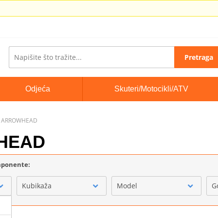
Pretraga
Odjeća
Skuteri/Motocikli/ATV
ls ARROWHEAD
WHEAD
omponente:
Kubikaža
Model
G