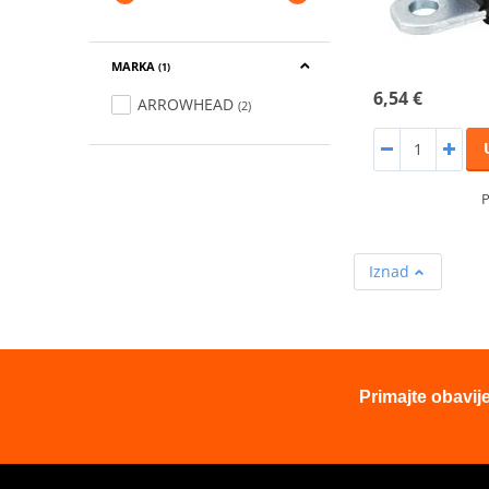
MARKA
(1)
6,54 €
ARROWHEAD
(2)
P
Iznad
Primajte obavij