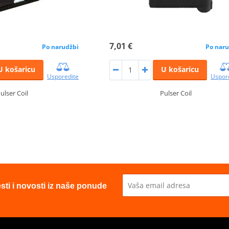
7,01 €
Po narudžbi
Po naru
U košaricu
U košaricu
Usporedite
Uspor
ulser Coil
Pulser Coil
esti i novosti iz naše ponude