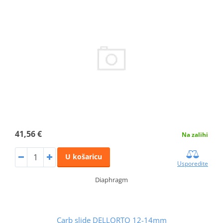
41,56 €
Na zalihi
U košaricu
Usporedite
Diaphragm
Carb slide DELLORTO 12-14mm