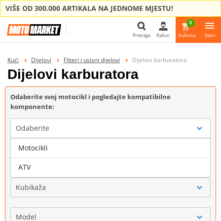
VIŠE OD 300.000 ARTIKALA NA JEDNOME MJESTU!
0
Pretraga
Račun
Košarica
Meni
Pretraga
Kući
Dijelovi
Filteri i usisni dijelovi
Dijelovi karburatora
Dijelovi karburatora
Odaberite svoj motocikl i pogledajte kompatibilne
komponente:
Odaberite
Motocikli
Marka
ATV
Kubikaža
Model