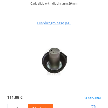
Carb slide with diaphragm 29mm
Diaphragm assy JMT
111,99 €
Po narudžbi