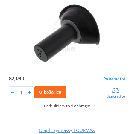
82,08 €
Po narudžbi
U košaricu
Usporedite
Carb slide with diaphragm
Diaphragm assy TOURMAX