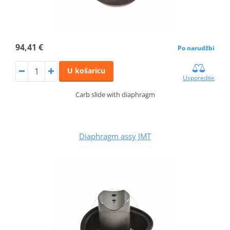
94,41 €
Po narudžbi
U košaricu
Usporedite
Carb slide with diaphragm
Diaphragm assy JMT