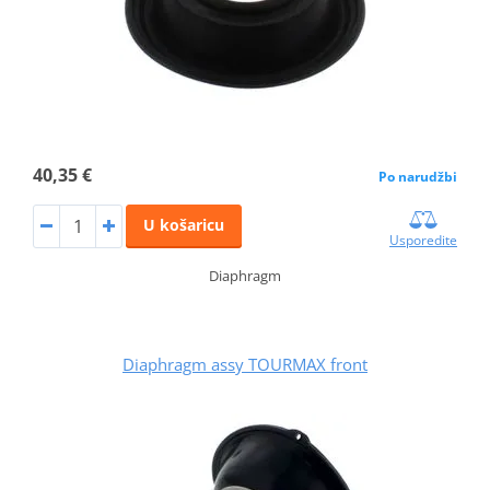
40,35 €
Po narudžbi
U košaricu
Usporedite
Diaphragm
Diaphragm assy TOURMAX front