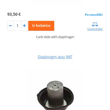
93,50 €
Po narudžbi
U košaricu
Usporedite
Carb slide with diaphragm
Diaphragm assy JMT