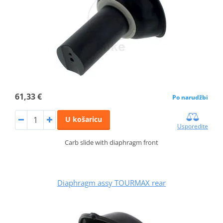
61,33 €
Po narudžbi
U košaricu
Usporedite
Carb slide with diaphragm front
Diaphragm assy TOURMAX rear