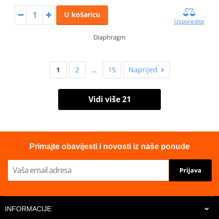
U košaricu
Usporedite
Diaphragm
1
2
…
15
Naprijed
Vidi više 21
Primajte obavijesti i novosti iz naše ponude
Prijava
INFORMACIJE