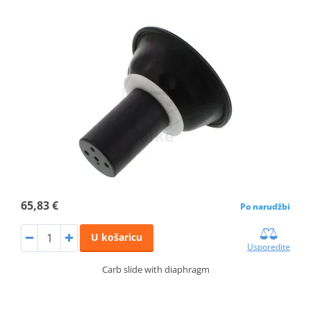
65,83 €
Po narudžbi
U košaricu
Usporedite
Carb slide with diaphragm