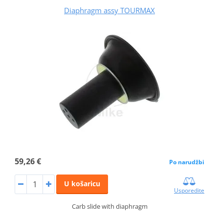
Diaphragm assy TOURMAX
59,26 €
Po narudžbi
U košaricu
Usporedite
Carb slide with diaphragm