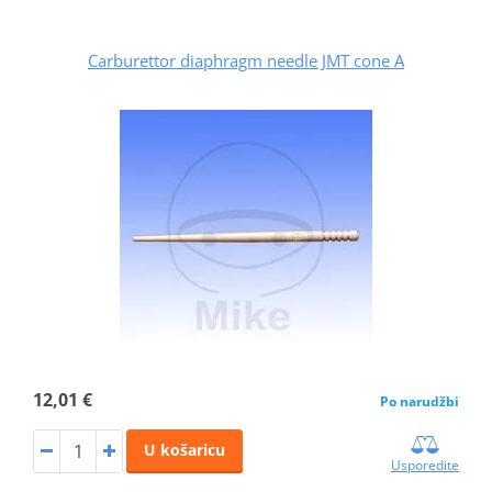
Carburettor diaphragm needle JMT cone A
12,01 €
Po narudžbi
U košaricu
Usporedite