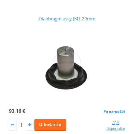
Diaphragm assy JMT 29mm
93,16 €
Po narudžbi
U košaricu
Usporedite