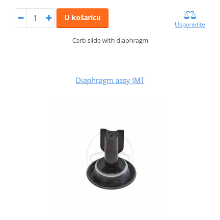
U košaricu
Usporedite
Carb slide with diaphragm
Diaphragm assy JMT