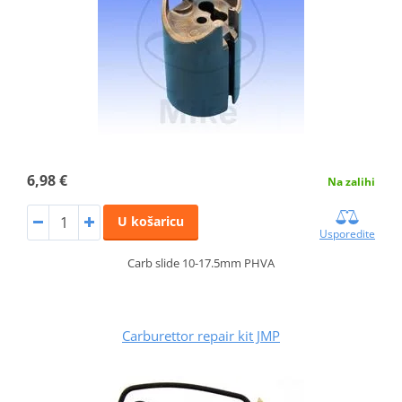
6,98 €
Na zalihi
U košaricu
Usporedite
Carb slide 10-17.5mm PHVA
Carburettor repair kit JMP