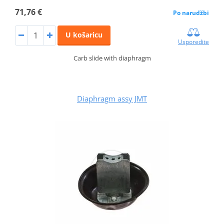
71,76 €
Po narudžbi
U košaricu
Usporedite
Carb slide with diaphragm
Diaphragm assy JMT