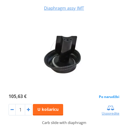
Diaphragm assy JMT
105,63 €
Po narudžbi
U košaricu
Usporedite
Carb slide with diaphragm