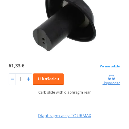
61,33 €
Po narudžbi
U košaricu
Usporedite
Carb slide with diaphragm rear
Diaphragm assy TOURMAX