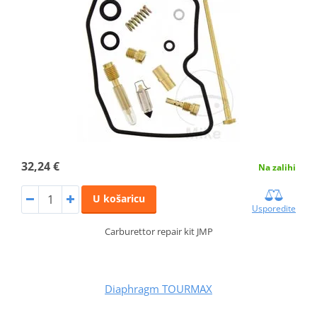
32,24 €
Na zalihi
U košaricu
Usporedite
Carburettor repair kit JMP
Diaphragm TOURMAX