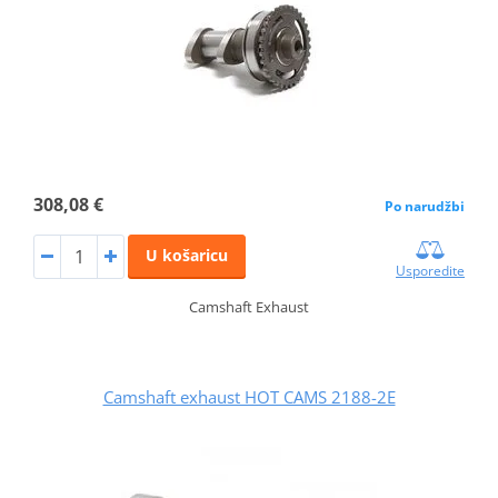
308,08 €
Po narudžbi
U košaricu
Usporedite
Camshaft Exhaust
Camshaft exhaust HOT CAMS 2188-2E