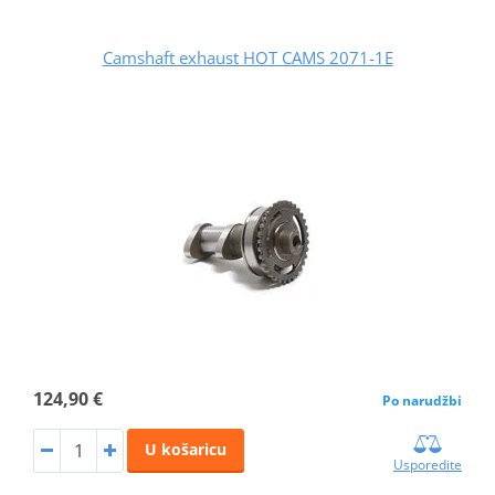
Camshaft exhaust HOT CAMS 2071-1E
124,90 €
Po narudžbi
U košaricu
Usporedite