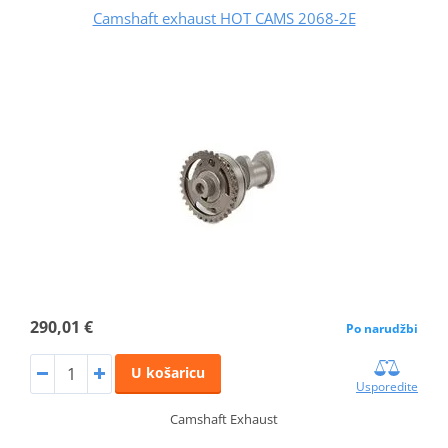
Camshaft exhaust HOT CAMS 2068-2E
290,01 €
Po narudžbi
U košaricu
Usporedite
Camshaft Exhaust