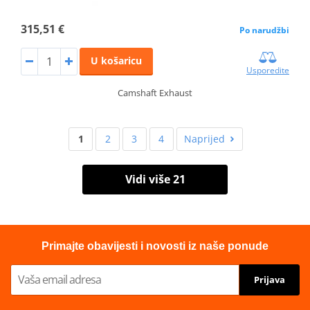
315,51 €
Po narudžbi
U košaricu
Usporedite
Camshaft Exhaust
1
2
3
4
Naprijed
Vidi više 21
Primajte obavijesti i novosti iz naše ponude
Prijava