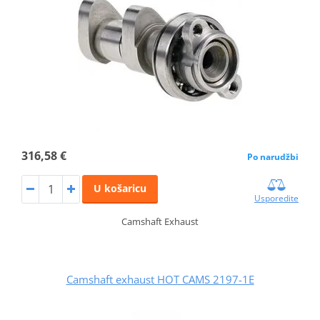
316,58 €
Po narudžbi
U košaricu
Usporedite
Camshaft Exhaust
Camshaft exhaust HOT CAMS 2197-1E