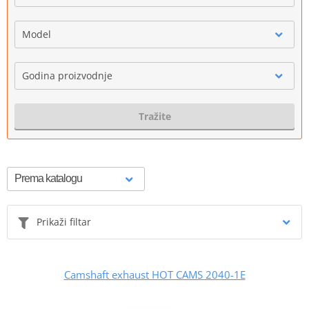
Model
Godina proizvodnje
Tražite
Prikaži filtar
Camshaft exhaust HOT CAMS 2040-1E