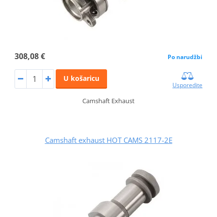
308,08 €
Po narudžbi
U košaricu
Usporedite
Camshaft Exhaust
Camshaft exhaust HOT CAMS 2117-2E