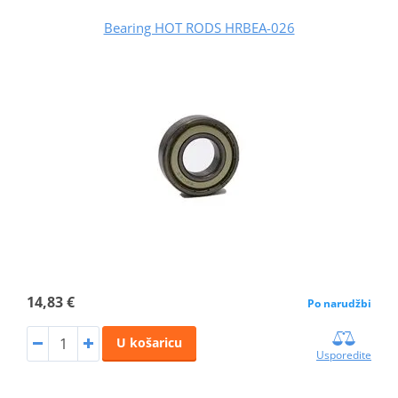
Bearing HOT RODS HRBEA-026
14,83 €
Po narudžbi
U košaricu
Usporedite