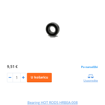
9,51 €
Po narudžbi
U košaricu
Usporedite
Bearing HOT RODS HRBEA-008