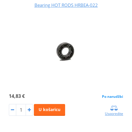
Bearing HOT RODS HRBEA-022
14,83 €
Po narudžbi
U košaricu
Usporedite