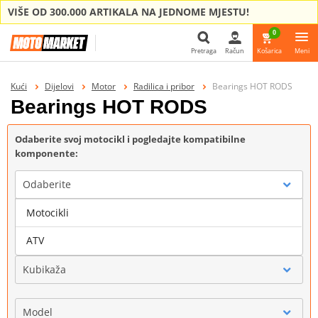
VIŠE OD 300.000 ARTIKALA NA JEDNOME MJESTU!
0
Pretraga
Račun
Košarica
Meni
Pretraga
Kući
Dijelovi
Motor
Radilica i pribor
Bearings HOT RODS
Bearings HOT RODS
Odaberite svoj motocikl i pogledajte kompatibilne
komponente:
Odaberite
Motocikli
Marka
ATV
Kubikaža
Model