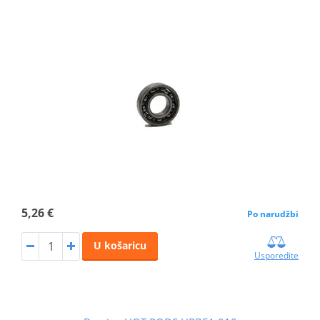
5,26 €
Po narudžbi
U košaricu
Usporedite