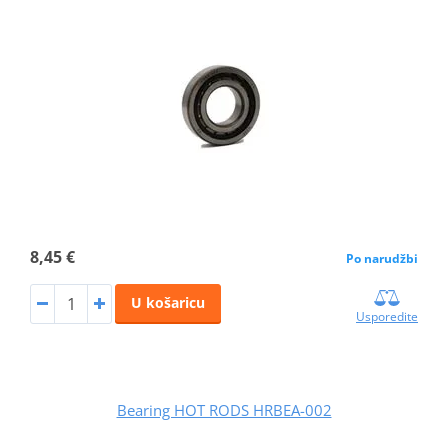
8,45 €
Po narudžbi
U košaricu
Usporedite
Bearing HOT RODS HRBEA-002