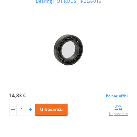
Bearing HOT RODS HRBEA-019
14,83 €
Po narudžbi
U košaricu
Usporedite