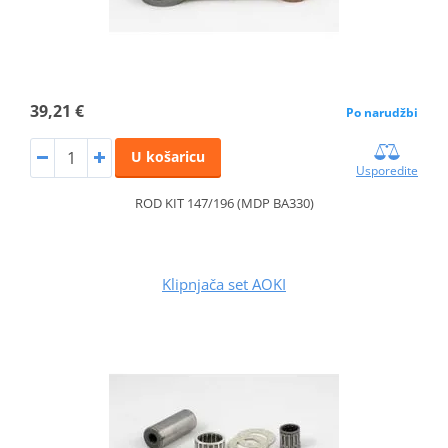
39,21 €
Po narudžbi
U košaricu
Usporedite
ROD KIT 147/196 (MDP BA330)
Klipnjača set AOKI