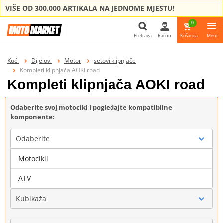
VIŠE OD 300.000 ARTIKALA NA JEDNOME MJESTU!
0
Pretraga
Račun
Košarica
Meni
Pretraga
Kući
Dijelovi
Motor
setovi klipnjače
Kompleti klipnjača AOKI road
Kompleti klipnjača AOKI road
Odaberite svoj motocikl i pogledajte kompatibilne
komponente:
Odaberite
Motocikli
Marka
ATV
Kubikaža