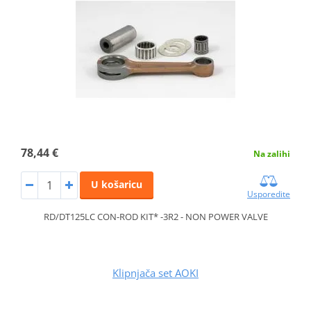
78,44 €
Na zalihi
U košaricu
Usporedite
RD/DT125LC CON-ROD KIT* -3R2 - NON POWER VALVE
Klipnjača set AOKI