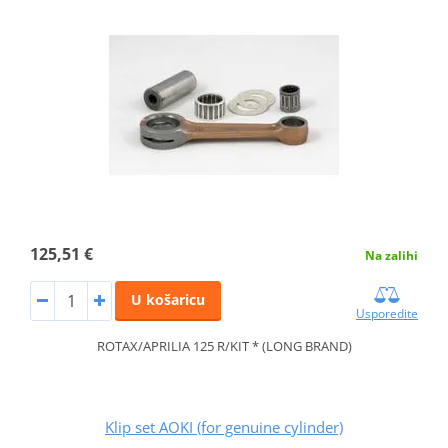
125,51 €
Na zalihi
U košaricu
Usporedite
ROTAX/APRILIA 125 R/KIT * (LONG BRAND)
Klip set AOKI (for genuine cylinder)