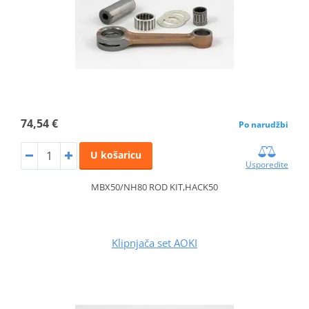
74,54 €
Po narudžbi
U košaricu
Usporedite
MBX50/NH80 ROD KIT,HACK50
Klipnjača set AOKI