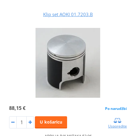
Klip set AOKI 01.7203.B
88,15 €
Po narudžbi
U košaricu
Usporedite
APRILIA P/K MITAKA 53.96