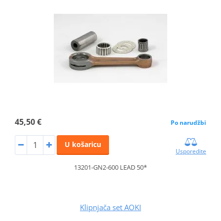
45,50 €
Po narudžbi
U košaricu
Usporedite
13201-GN2-600 LEAD 50*
Klipnjača set AOKI