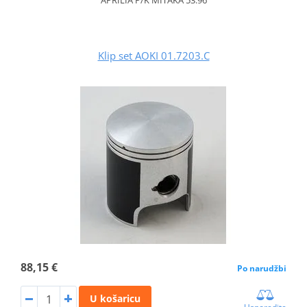
Klip set AOKI 01.7203.C
88,15 €
Po narudžbi
U košaricu