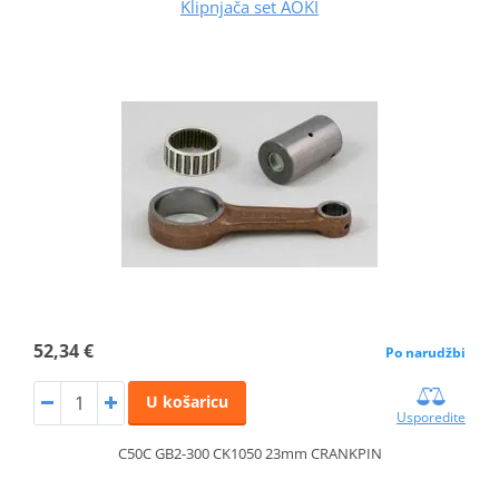
Klipnjača set AOKI
52,34 €
Po narudžbi
U košaricu
Usporedite
C50C GB2-300 CK1050 23mm CRANKPIN