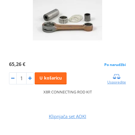
65,26 €
Po narudžbi
U košaricu
Usporedite
X8R CONNECTING ROD KIT
Klipnjača set AOKI