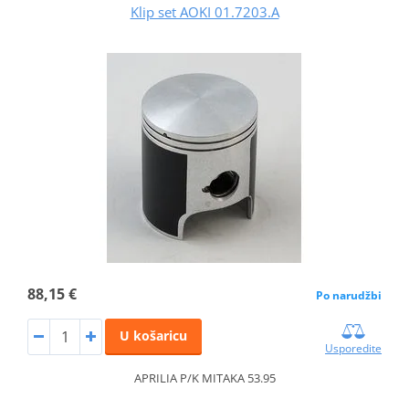
Klip set AOKI 01.7203.A
88,15 €
Po narudžbi
U košaricu
Usporedite
APRILIA P/K MITAKA 53.95