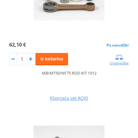
62,10 €
Po narudžbi
U košaricu
Usporedite
MB/MT50/NF75 ROD KIT 1012
Klipnjača set AOKI