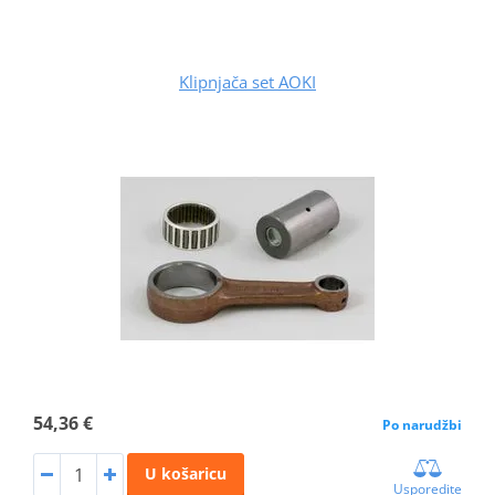
Klipnjača set AOKI
54,36 €
Po narudžbi
U košaricu
Usporedite