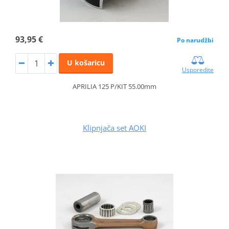
93,95 €
Po narudžbi
U košaricu
Usporedite
APRILIA 125 P/KIT 55.00mm
Klipnjača set AOKI