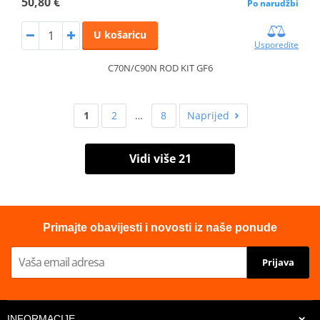
50,80 €
Po narudžbi
U košaricu
Usporedite
C70N/C90N ROD KIT GF6
1
2
…
8
Naprijed
Vidi više 21
Primajte obavijesti i novosti iz naše ponude
Prijava
INFORMACIJE