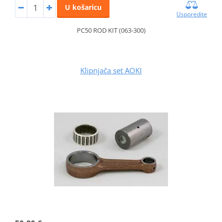
U košaricu
Usporedite
PC50 ROD KIT (063-300)
Klipnjača set AOKI