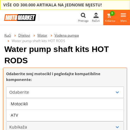
VIŠE OD 300.000 ARTIKALA NA JEDNOME MJESTU!
0
Pretraga
Račun
Košarica
Meni
Pretraga
Kući
Dijelovi
Motor
Vodena pumpa
Water pump shaft kits HOT RODS
Water pump shaft kits HOT
RODS
Odaberite svoj motocikl i pogledajte kompatibilne
komponente:
Odaberite
Motocikli
Marka
ATV
Kubikaža