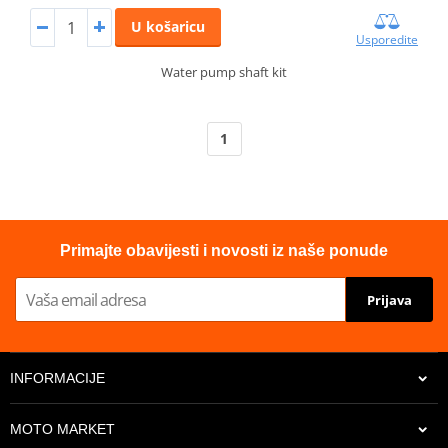
U košaricu
Usporedite
Water pump shaft kit
1
Primajte obavijesti i novosti iz naše ponude
Prijava
INFORMACIJE
MOTO MARKET