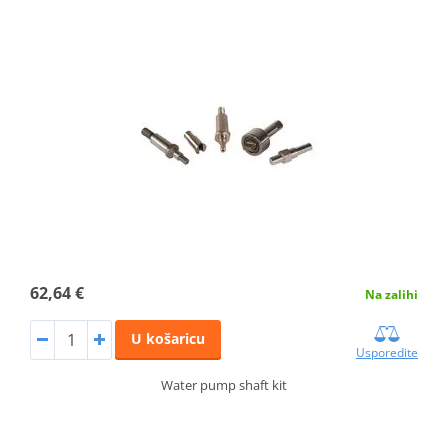
62,64 €
Na zalihi
U košaricu
Usporedite
Water pump shaft kit