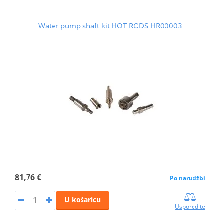
Water pump shaft kit HOT RODS HR00003
81,76 €
Po narudžbi
U košaricu
Usporedite