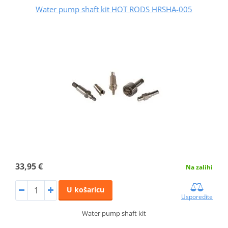
Water pump shaft kit HOT RODS HRSHA-005
33,95 €
Na zalihi
U košaricu
Usporedite
Water pump shaft kit