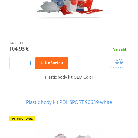
146,00 €
104,93 €
Na zalihi
U košaricu
Usporedite
Plastic body kit OEM Color
Plastic body kit POLISPORT 90639 white
POPUST 28%