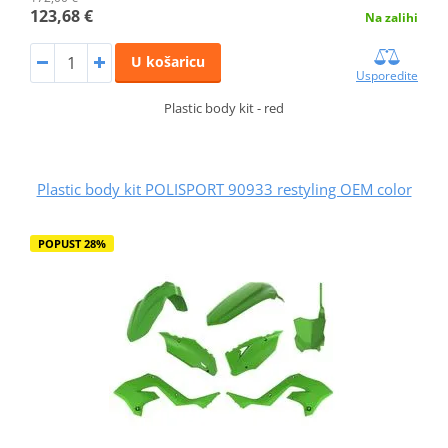
123,68 €
Na zalihi
U košaricu
Usporedite
Plastic body kit - red
Plastic body kit POLISPORT 90933 restyling OEM color
POPUST 28%