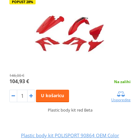
POPUST 28%
146,00 €
104,93 €
Na zalihi
U košaricu
Usporedite
Plastic body kit red Beta
Plastic body kit POLISPORT 90864 OEM Color