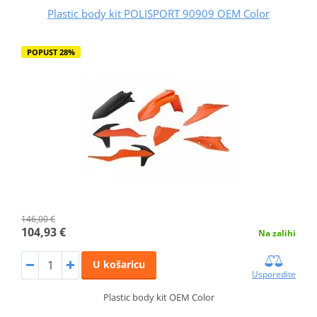
Plastic body kit POLISPORT 90909 OEM Color
POPUST 28%
146,00 €
104,93 €
Na zalihi
U košaricu
Usporedite
Plastic body kit OEM Color