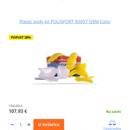
Plastic body kit POLISPORT 90097 OEM Color
POPUST 28%
150,00 €
107,93 €
Na zalihi
U košaricu
Usporedite