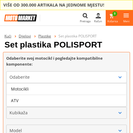
VIŠE OD 300.000 ARTIKALA NA JEDNOME MJESTU!
0
Pretraga
Račun
Košarica
Meni
Pretraga
Kući
Dijelovi
Plastike
Set plastika POLISPORT
Set plastika POLISPORT
Odaberite svoj motocikl i pogledajte kompatibilne
komponente:
Odaberite
Motocikli
Marka
ATV
Kubikaža
Model