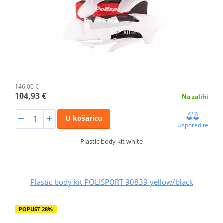
146,00 €
104,93 €
Na zalihi
U košaricu
Usporedite
Plastic body kit white
Plastic body kit POLISPORT 90839 yellow/black
POPUST 28%