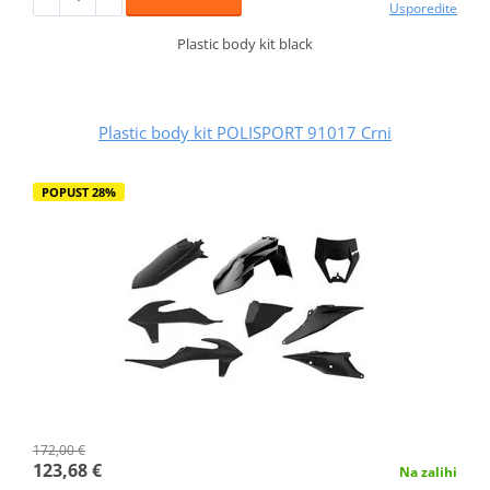
Usporedite
Plastic body kit black
Plastic body kit POLISPORT 91017 Crni
POPUST 28%
172,00 €
123,68 €
Na zalihi