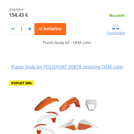
214,00 €
154,43 €
Na zalihi
U košaricu
Usporedite
Plastic body kit - OEM color
Plastic body kit POLISPORT 90878 restyling OEM color
POPUST 28%