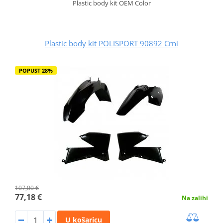
Plastic body kit OEM Color
Plastic body kit POLISPORT 90892 Crni
POPUST 28%
107,00 €
77,18 €
Na zalihi
U košaricu