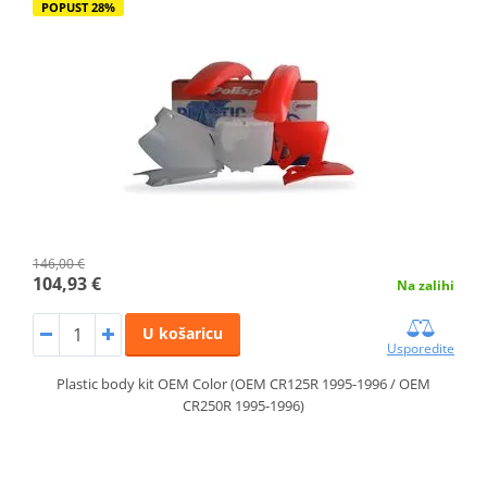
POPUST 28%
146,00 €
104,93 €
Na zalihi
U košaricu
Usporedite
Plastic body kit OEM Color (OEM CR125R 1995-1996 / OEM
CR250R 1995-1996)