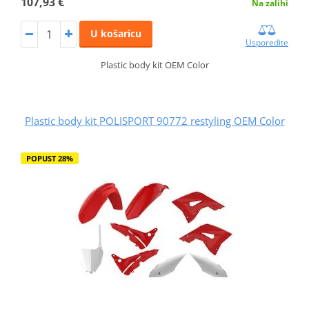
107,93 €
Na zalihi
U košaricu
Usporedite
Plastic body kit OEM Color
Plastic body kit POLISPORT 90772 restyling OEM Color
POPUST 28%