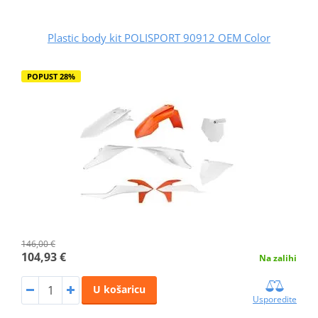
Plastic body kit POLISPORT 90912 OEM Color
POPUST 28%
146,00 €
104,93 €
Na zalihi
U košaricu
Usporedite