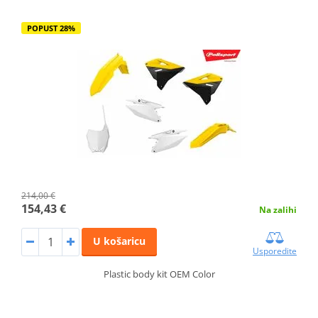
POPUST 28%
214,00 €
154,43 €
Na zalihi
U košaricu
Usporedite
Plastic body kit OEM Color