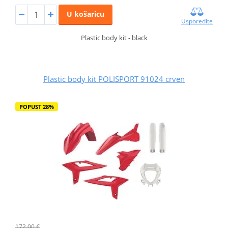
U košaricu
Usporedite
Plastic body kit - black
Plastic body kit POLISPORT 91024 crven
POPUST 28%
172,00 €