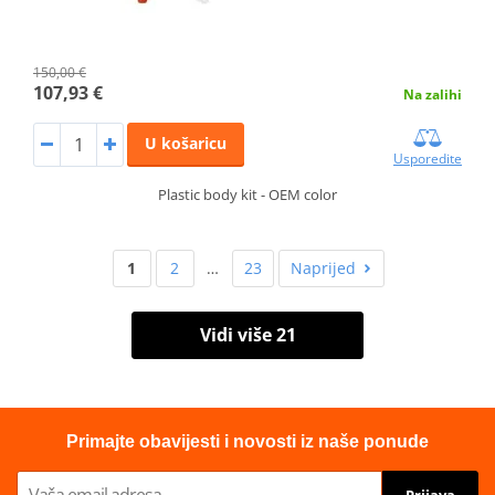
150,00 €
107,93 €
Na zalihi
U košaricu
Usporedite
Plastic body kit - OEM color
1
2
…
23
Naprijed
Vidi više 21
Primajte obavijesti i novosti iz naše ponude