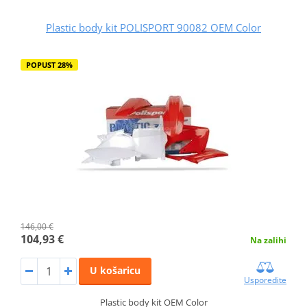
Plastic body kit POLISPORT 90082 OEM Color
POPUST 28%
146,00 €
104,93 €
Na zalihi
U košaricu
Usporedite
Plastic body kit OEM Color