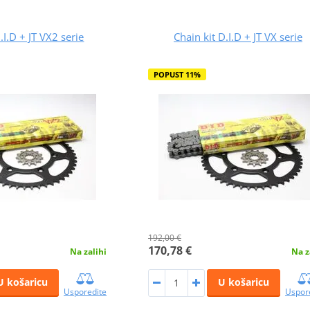
.I.D + JT VX2 serie
Chain kit D.I.D + JT VX serie
POPUST 11%
192,00 €
170,78 €
Na zalihi
Na z
U košaricu
U košaricu
Usporedite
Uspor