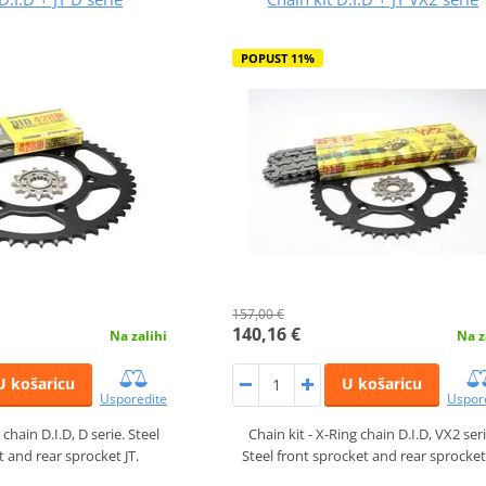
POPUST 11%
157,00 €
140,16 €
Na zalihi
Na z
U košaricu
U košaricu
Usporedite
Uspor
 chain D.I.D, D serie. Steel
Chain kit - X-Ring chain D.I.D, VX2 seri
t and rear sprocket JT.
Steel front sprocket and rear sprocket 