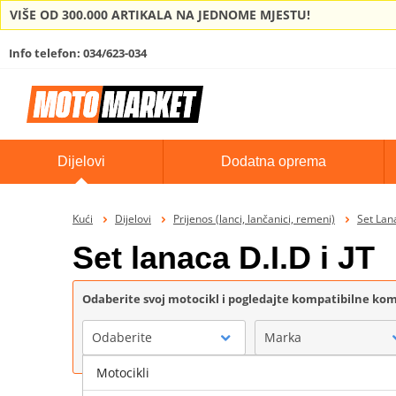
VIŠE OD 300.000 ARTIKALA NA JEDNOME MJESTU!
Info telefon: 034/623-034
Dijelovi
Dodatna oprema
Kući
Dijelovi
Prijenos (lanci, lančanici, remeni)
Set Lana
Set lanaca D.I.D i JT
Odaberite svoj motocikl i pogledajte kompatibilne k
Odaberite
Marka
Motocikli