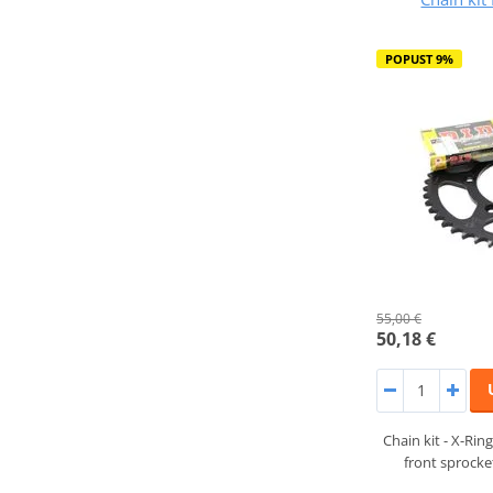
POPUST 9%
55,00 €
50,18 €
Chain kit - X-Ring
front sprocke