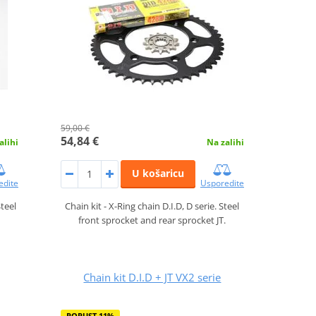
59,00 €
54,84 €
alihi
Na zalihi
U košaricu
edite
Usporedite
Steel
Chain kit - X-Ring chain D.I.D, D serie. Steel
.
front sprocket and rear sprocket JT.
Chain kit D.I.D + JT VX2 serie
POPUST 11%