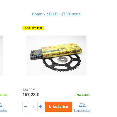
Chain kit D.I.D + JT VX serie
POPUST 11%
188,00 €
167,28 €
alihi
Na zalihi
U košaricu
edite
Usporedite