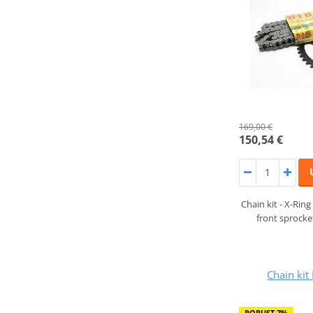
169,00 €
150,54 €
Chain kit - X-Ring 
front sprocke
Chain kit 
POPUST 7%