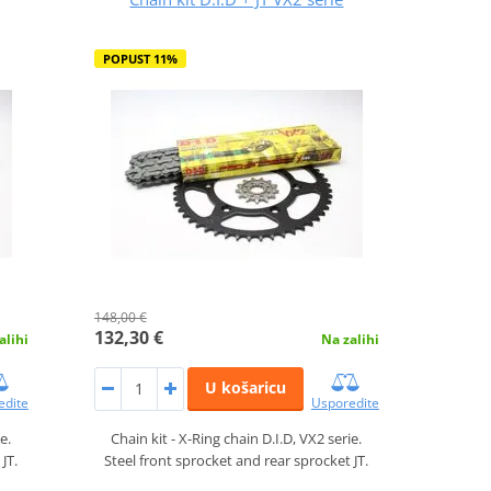
POPUST 11%
148,00 €
132,30 €
alihi
Na zalihi
U košaricu
edite
Usporedite
e.
Chain kit - X-Ring chain D.I.D, VX2 serie.
JT.
Steel front sprocket and rear sprocket JT.