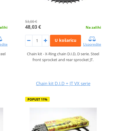
53,00 €
48,03 €
alihi
Na zalihi
U košaricu
edite
Usporedite
teel
Chain kit - X-Ring chain D.I.D, D serie. Steel
.
front sprocket and rear sprocket JT.
Chain kit D.I.D + JT VX serie
POPUST 11%