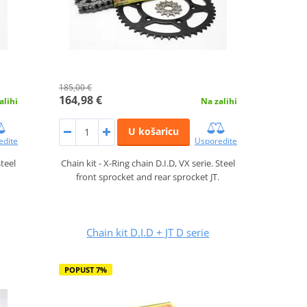
185,00 €
164,98 €
alihi
Na zalihi
U košaricu
edite
Usporedite
Steel
Chain kit - X-Ring chain D.I.D, VX serie. Steel
.
front sprocket and rear sprocket JT.
Chain kit D.I.D + JT D serie
POPUST 7%