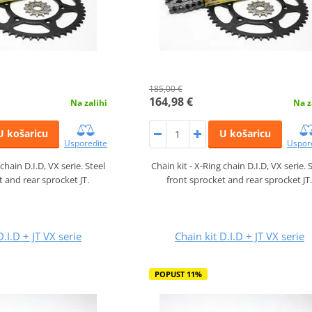
185,00 €
164,98 €
Na zalihi
Na z
U košaricu
U košaricu
Usporedite
Uspor
chain D.I.D, VX serie. Steel
Chain kit - X-Ring chain D.I.D, VX serie. 
t and rear sprocket JT.
front sprocket and rear sprocket JT
D.I.D + JT VX serie
Chain kit D.I.D + JT VX serie
POPUST 11%