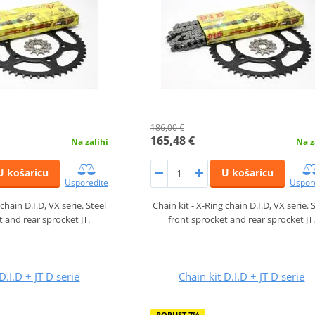
186,00 €
165,48 €
Na zalihi
Na z
U košaricu
U košaricu
Usporedite
Uspor
chain D.I.D, VX serie. Steel
Chain kit - X-Ring chain D.I.D, VX serie. 
t and rear sprocket JT.
front sprocket and rear sprocket JT
D.I.D + JT D serie
Chain kit D.I.D + JT D serie
POPUST 7%