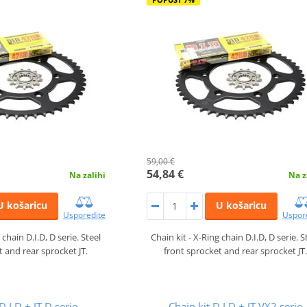
59,00 €
54,84 €
Na zalihi
Na z
U košaricu
U košaricu
Usporedite
Uspor
 chain D.I.D, D serie. Steel
Chain kit - X-Ring chain D.I.D, D serie. S
t and rear sprocket JT.
front sprocket and rear sprocket JT
D.I.D + JT D serie
Chain kit D.I.D + JT VX2 serie