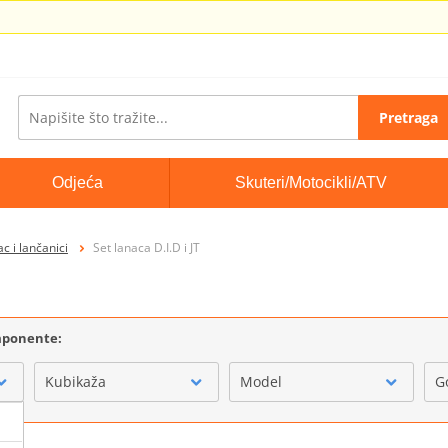
Pretraga
Odjeća
Skuteri/Motocikli/ATV
c i lančanici
Set lanaca D.I.D i JT
omponente:
Kubikaža
Model
G