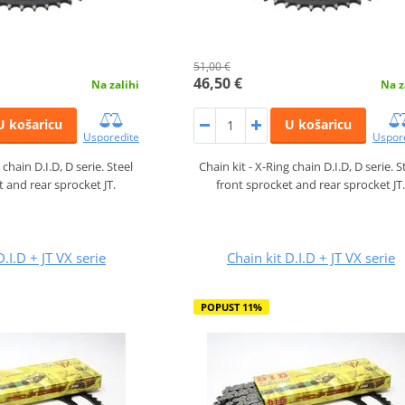
51,00 €
46,50 €
Na zalihi
Na z
U košaricu
U košaricu
Usporedite
Uspor
 chain D.I.D, D serie. Steel
Chain kit - X-Ring chain D.I.D, D serie. S
t and rear sprocket JT.
front sprocket and rear sprocket JT
D.I.D + JT VX serie
Chain kit D.I.D + JT VX serie
POPUST 11%