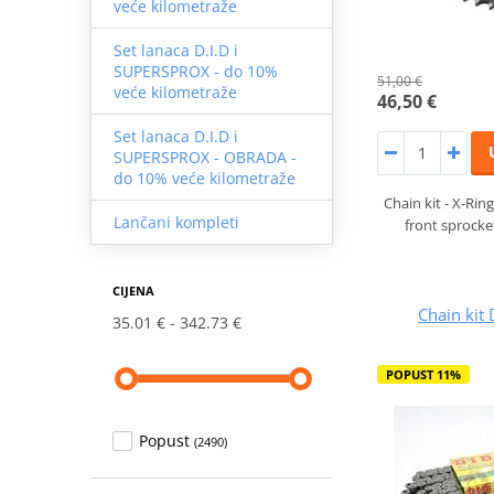
veće kilometraže
Set lanaca D.I.D i
SUPERSPROX - do 10%
51,00 €
veće kilometraže
46,50 €
Set lanaca D.I.D i
SUPERSPROX - OBRADA -
do 10% veće kilometraže
Chain kit - X-Ring
Lančani kompleti
front sprocke
CIJENA
Chain kit 
35.01 €
342.73 €
POPUST 11%
Popust
(2490)