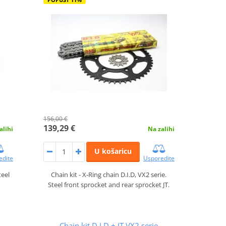
156,00 €
139,29 €
alihi
Na zalihi
U košaricu
edite
Usporedite
teel
Chain kit - X-Ring chain D.I.D, VX2 serie.
.
Steel front sprocket and rear sprocket JT.
Chain kit D.I.D + JT VX2 serie