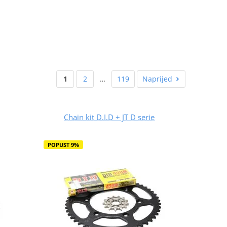
1
2
…
119
Naprijed
Chain kit D.I.D + JT D serie
POPUST 9%