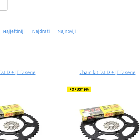
Najjeftiniji
Najdraži
Najnoviji
D.I.D + JT D serie
Chain kit D.I.D + JT D serie
POPUST 9%