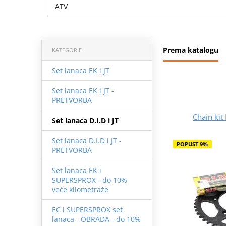
ATV
Prema katalogu
KATEGORIE
Set lanaca EK i JT
Set lanaca EK i JT -
PRETVORBA
Chain kit 
Set lanaca D.I.D i JT
Set lanaca D.I.D i JT -
POPUST 9%
PRETVORBA
Set lanaca EK i
SUPERSPROX - do 10%
veće kilometraže
EC i SUPERSPROX set
lanaca - OBRADA - do 10%