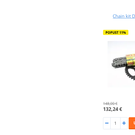
Chain kit D
POPUST 11%
148,00 €
132,24 €