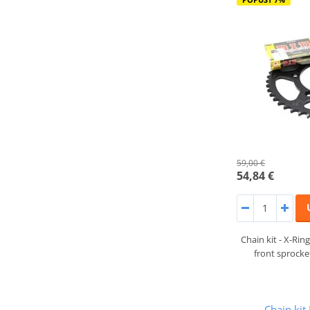
59,00 €
54,84 €
Chain kit - X-Ring
front sprocke
Chain kit 