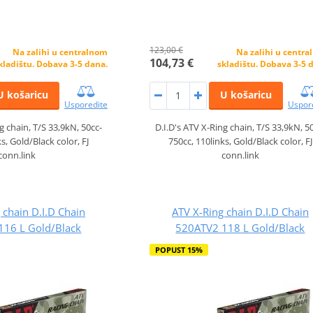
123,00 €
Na zalihi u centralnom
Na zalihi u centr
104,73 €
kladištu. Dobava 3-5 dana.
skladištu. Dobava 3-5 
U košaricu
U košaricu
Usporedite
Uspor
g chain, T/S 33,9kN, 50cc-
D.I.D's ATV X-Ring chain, T/S 33,9kN, 5
s, Gold/Black color, FJ
750cc, 110links, Gold/Black color, FJ
conn.link
conn.link
 chain D.I.D Chain
ATV X-Ring chain D.I.D Chain
116 L Gold/Black
520ATV2 118 L Gold/Black
POPUST 15%