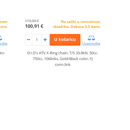
119,00 €
alnom
Na zalihi u centralnom
100,91 €
dana.
skladištu. Dobava 3-5 dana.
U košaricu
edite
Usporedite
0cc-
D.I.D's ATV X-Ring chain, T/S 33,9kN, 50cc-
750cc, 106links, Gold/Black color, FJ
conn.link