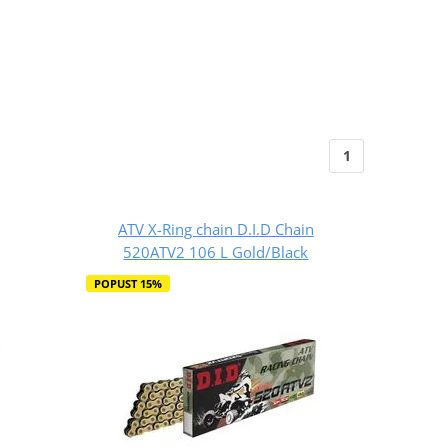
1
ATV X-Ring chain D.I.D Chain
520ATV2 106 L Gold/Black
POPUST 15%