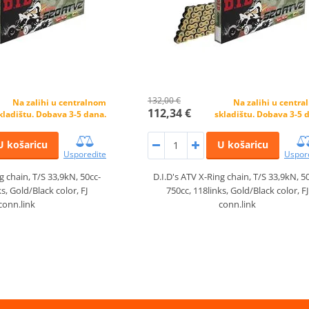
132,00 €
Na zalihi u centralnom
Na zalihi u centr
112,34 €
kladištu. Dobava 3-5 dana.
skladištu. Dobava 3-5 
U košaricu
U košaricu
Usporedite
Uspor
g chain, T/S 33,9kN, 50cc-
D.I.D's ATV X-Ring chain, T/S 33,9kN, 5
s, Gold/Black color, FJ
750cc, 118links, Gold/Black color, FJ
conn.link
conn.link