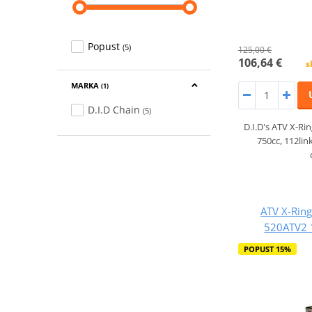
Popust
(5)
125,00 €
106,64 €
s
MARKA
(1)
D.I.D Chain
(5)
D.I.D's ATV X-Rin
750cc, 112link
ATV X-Ring
520ATV2 
POPUST 15%