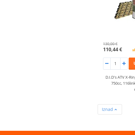
130,00 €
110,44 €
s
D.I.D's ATV X-Rin
750cc, 116link
Iznad