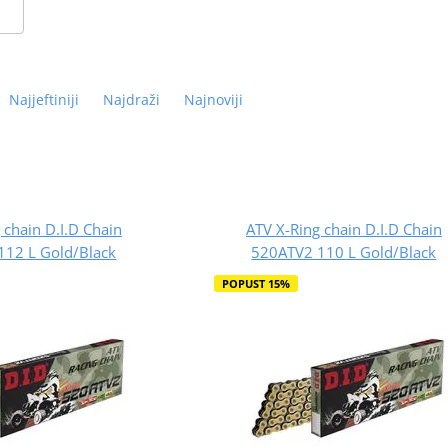
Najjeftiniji
Najdraži
Najnoviji
 chain D.I.D Chain
ATV X-Ring chain D.I.D Chain
112 L Gold/Black
520ATV2 110 L Gold/Black
POPUST 15%