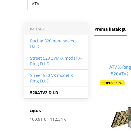
ATV
Prema katalogu
KATEGORIE
Racing 520 non- sealed
D.I.D
Street 520 ZVM-X model X-
Ring D.I.D
ATV X-Ring
520ATV2 
Street 520 VX model X-
Ring D.I.D.
POPUST 15%
520ATV2 D.I.D
CIJENA
100.91 €
112.34 €