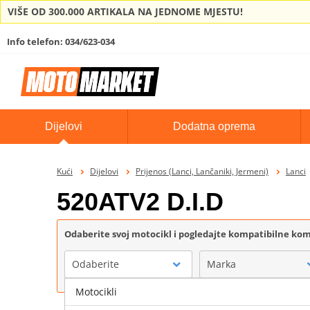
VIŠE OD 300.000 ARTIKALA NA JEDNOME MJESTU!
Info telefon: 034/623-034
Dijelovi
Dodatna oprema
Kući
Dijelovi
Prijenos (Lanci, Lančaniki, Jermeni)
Lanci
520ATV2 D.I.D
Odaberite svoj motocikl i pogledajte kompatibilne k
Odaberite
Marka
Motocikli