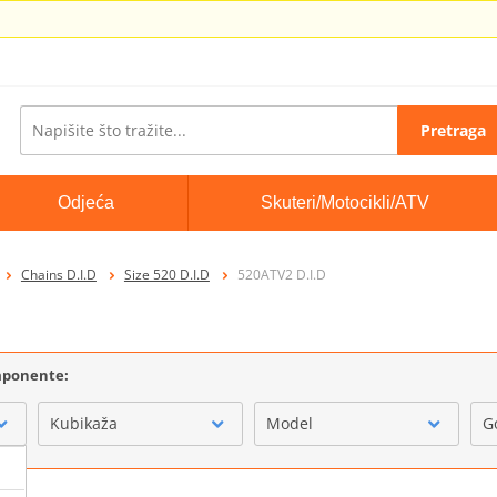
Pretraga
Odjeća
Skuteri/Motocikli/ATV
Chains D.I.D
Size 520 D.I.D
520ATV2 D.I.D
omponente:
Kubikaža
Model
G