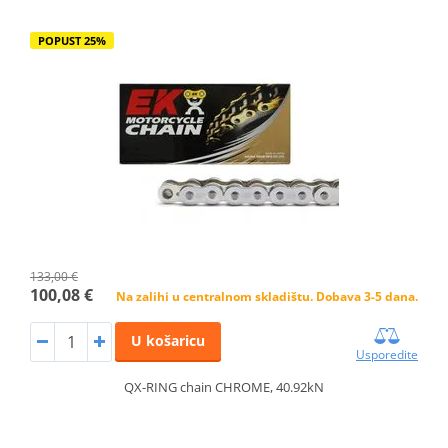
POPUST 25%
133,00 €
100,08 €
Na zalihi u centralnom skladištu. Dobava 3-5 dana.
U košaricu
Usporedite
QX-RING chain CHROME, 40.92kN