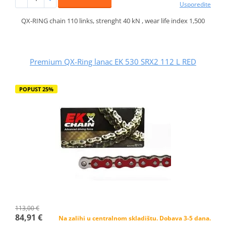
Usporedite
QX-RING chain 110 links, strenght 40 kN , wear life index 1,500
Premium QX-Ring lanac EK 530 SRX2 112 L RED
POPUST 25%
113,00 €
84,91 €
Na zalihi u centralnom skladištu. Dobava 3-5 dana.