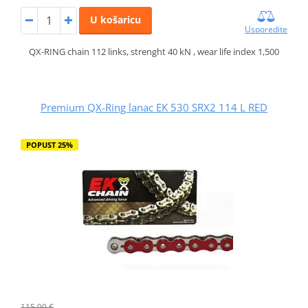
U košaricu
Usporedite
QX-RING chain 112 links, strenght 40 kN , wear life index 1,500
Premium QX-Ring lanac EK 530 SRX2 114 L RED
POPUST 25%
115,00 €