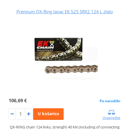
Premium QX-Ring lanac EK 525 SRX2 124 L zlato
106,69 €
Po narudžbi
U košaricu
Usporedite
QX-RING chain 124 links, strenght 40 kN (including of connecting