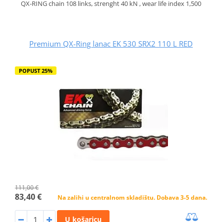
QX-RING chain 108 links, strenght 40 kN , wear life index 1,500
Premium QX-Ring lanac EK 530 SRX2 110 L RED
POPUST 25%
111,00 €
83,40 €
Na zalihi u centralnom skladištu. Dobava 3-5 dana.
U košaricu