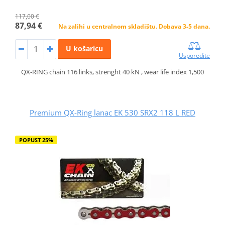
117,00 €
87,94 €
Na zalihi u centralnom skladištu. Dobava 3-5 dana.
U košaricu
Usporedite
QX-RING chain 116 links, strenght 40 kN , wear life index 1,500
Premium QX-Ring lanac EK 530 SRX2 118 L RED
POPUST 25%