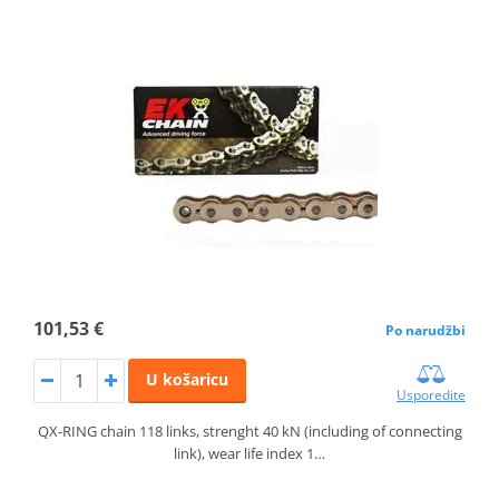
101,53 €
Po narudžbi
U košaricu
Usporedite
QX-RING chain 118 links, strenght 40 kN (including of connecting
link), wear life index 1…