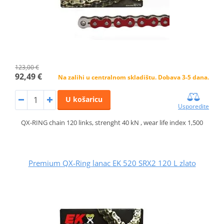
123,00 €
92,49 €
Na zalihi u centralnom skladištu. Dobava 3-5 dana.
U košaricu
Usporedite
QX-RING chain 120 links, strenght 40 kN , wear life index 1,500
Premium QX-Ring lanac EK 520 SRX2 120 L zlato