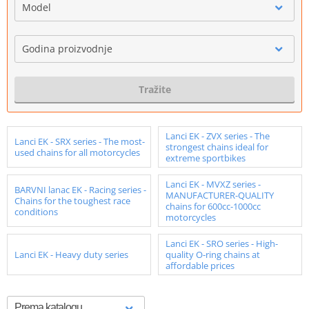
Model
Godina proizvodnje
Tražite
Lanci EK - ZVX series - The
Lanci EK - SRX series - The most-
strongest chains ideal for
used chains for all motorcycles
extreme sportbikes
Lanci EK - MVXZ series -
BARVNI lanac EK - Racing series -
MANUFACTURER-QUALITY
Chains for the toughest race
chains for 600cc-1000cc
conditions
motorcycles
Lanci EK - SRO series - High-
Lanci EK - Heavy duty series
quality O-ring chains at
affordable prices