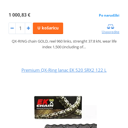
1 000,83 €
Po narudžbi
U košaricu
Usporedite
QX-RING chain GOLD, reel 960 links, strenght 37.8 kN, wear life
index 1,500 (including of…
Premium QX-Ring lanac EK 520 SRX2 122 L