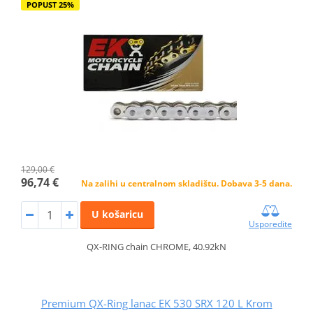
POPUST 25%
129,00 €
96,74 €
Na zalihi u centralnom skladištu. Dobava 3-5 dana.
U košaricu
Usporedite
QX-RING chain CHROME, 40.92kN
Premium QX-Ring lanac EK 530 SRX 120 L Krom