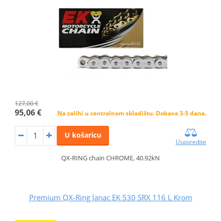
127,00 €
95,06 €
Na zalihi u centralnom skladištu. Dobava 3-5 dana.
U košaricu
Usporedite
QX-RING chain CHROME, 40.92kN
Premium QX-Ring lanac EK 530 SRX 116 L Krom