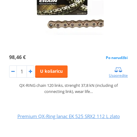
98,46 €
Po narudžbi
U košaricu
Usporedite
QX-RING chain 120 links, strenght 37,8 kN (including of
connecting link), wear life…
Premium QX-Ring lanac EK 525 SRX2 112 L zlato