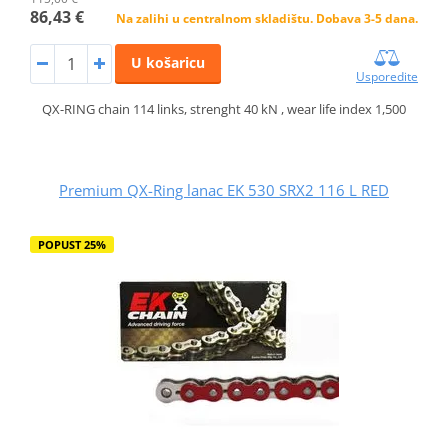
86,43 €
Na zalihi u centralnom skladištu. Dobava 3-5 dana.
U košaricu
Usporedite
QX-RING chain 114 links, strenght 40 kN , wear life index 1,500
Premium QX-Ring lanac EK 530 SRX2 116 L RED
POPUST 25%