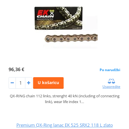
96,36 €
Po narudžbi
U košaricu
Usporedite
QX-RING chain 112 links, strenght 40 kN (including of connecting
link), wear life index 1…
Premium QX-Ring lanac EK 525 SRX2 118 L zlato