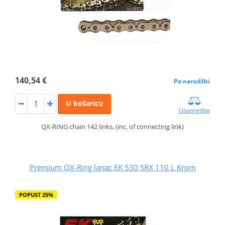
140,54 €
Po narudžbi
U košaricu
Usporedite
QX-RING chain 142 links, (inc. of connecting link)
Premium QX-Ring lanac EK 530 SRX 110 L Krom
POPUST 25%