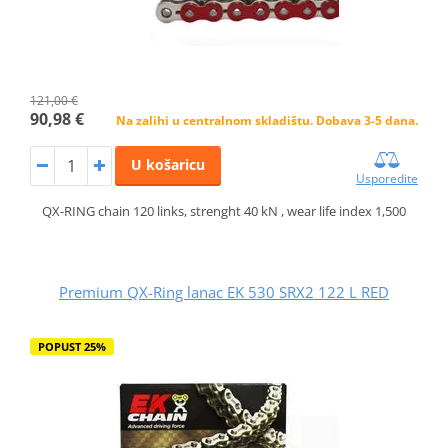
121,00 €
90,98 €
Na zalihi u centralnom skladištu. Dobava 3-5 dana.
U košaricu
Usporedite
QX-RING chain 120 links, strenght 40 kN , wear life index 1,500
Premium QX-Ring lanac EK 530 SRX2 122 L RED
POPUST 25%