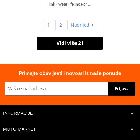
link), wear life index 1…
1
2
Naprijed
Vidi više 21
Primajte obavijesti i novosti iz naše ponude
Prijava
INFORMACIJE
MOTO MARKET