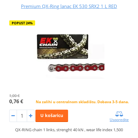
Premium QX-Ring lanac EK 530 SRX2 1 L RED
POPUST 24%
1,00 €
0,76 €
Na zalihi u centralnom skladištu. Dobava 3-5 dana.
U košaricu
Usporedite
QX-RING chain 1 links, strenght 40 kN , wear life index 1,500