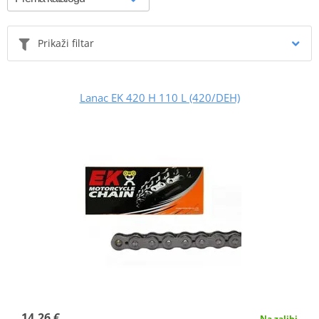
Prikaži filtar
Lanac EK 420 H 110 L (420/DEH)
14,26 €
Na zalihi