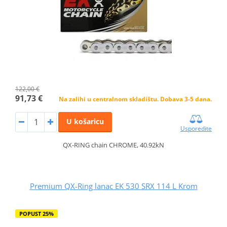
122,00 €
91,73 €
Na zalihi u centralnom skladištu. Dobava 3-5 dana.
U košaricu
Usporedite
QX-RING chain CHROME, 40.92kN
Premium QX-Ring lanac EK 530 SRX 114 L Krom
POPUST 25%