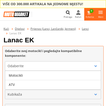
VIŠE OD 300.000 ARTIKALA NA JEDNOME MJESTU!
0
Pretraga
Račun
Košarica
Meni
Pretraga
Kući
Dijelovi
Prijenos (Lanci, Lančaniki, Jermeni)
Lanci
Lanac EK
Lanac EK
Odaberite svoj motocikl i pogledajte kompatibilne
komponente:
Odaberite
Motocikli
Marka
ATV
Kubikaža