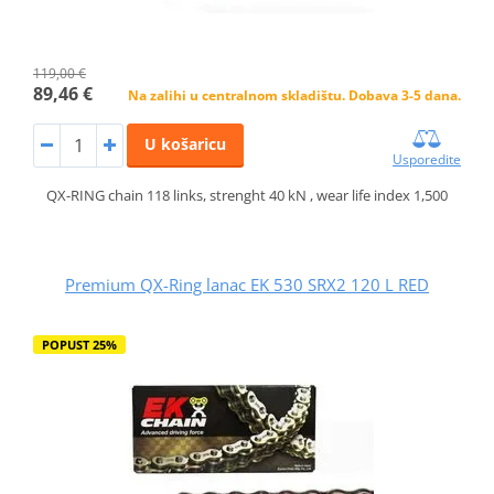
119,00 €
89,46 €
Na zalihi u centralnom skladištu. Dobava 3-5 dana.
U košaricu
Usporedite
QX-RING chain 118 links, strenght 40 kN , wear life index 1,500
Premium QX-Ring lanac EK 530 SRX2 120 L RED
POPUST 25%