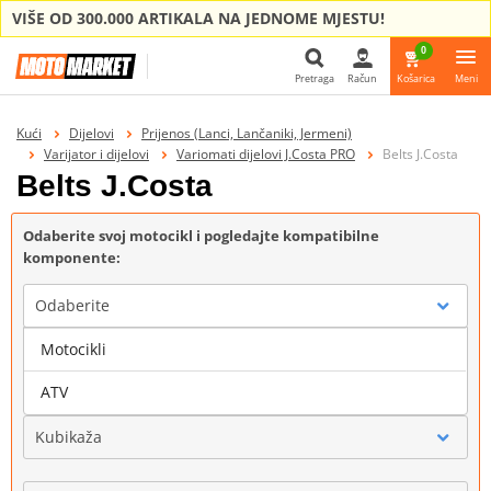
VIŠE OD 300.000 ARTIKALA NA JEDNOME MJESTU!
0
Pretraga
Račun
Košarica
Meni
Pretraga
Kući
Dijelovi
Prijenos (Lanci, Lančaniki, Jermeni)
Varijator i dijelovi
Variomati dijelovi J.Costa PRO
Belts J.Costa
Belts J.Costa
Odaberite svoj motocikl i pogledajte kompatibilne
komponente:
Odaberite
Motocikli
Marka
ATV
Kubikaža