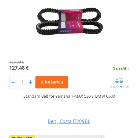
150,00 €
127,48 €
Na zalihi
U košaricu
Usporedite
Standard Belt for Yamaha T-MAX 530 & BMW C600
Belt J.Costa IT209BL
POPUST 14%