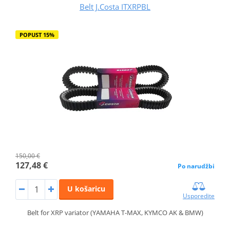
Belt J.Costa ITXRPBL
POPUST 15%
150,00 €
127,48 €
Po narudžbi
U košaricu
Usporedite
Belt for XRP variator (YAMAHA T-MAX, KYMCO AK & BMW)