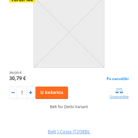
36,00 €
30,79 €
Po narudžbi
U košaricu
Usporedite
Belt for Derbi Variant
Belt J.Costa IT208BL