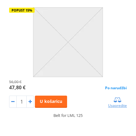
POPUST 15%
56,00 €
47,80 €
Po narudžbi
U košaricu
Usporedite
Belt for LML 125