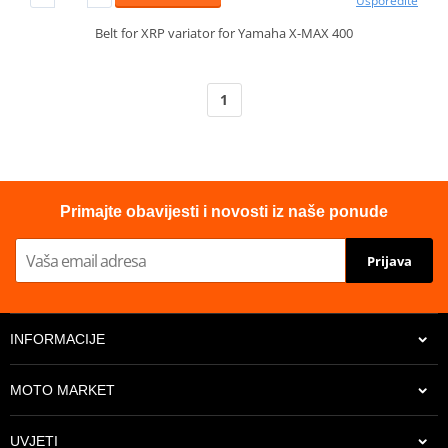
Usporedite
Belt for XRP variator for Yamaha X-MAX 400
1
Primajte obavijesti i novosti iz naše ponude
Prijava
INFORMACIJE
MOTO MARKET
UVJETI