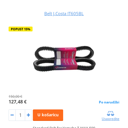
Belt J.Costa IT605BL
POPUST 15%
150,00 €
127,48 €
Po narudžbi
U košaricu
Usporedite
Standard Belt for Yamaha T-MAX 500