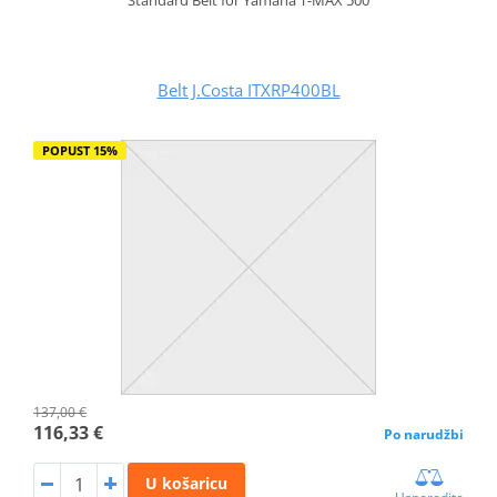
Belt J.Costa ITXRP400BL
POPUST 15%
137,00 €
116,33 €
Po narudžbi
U košaricu