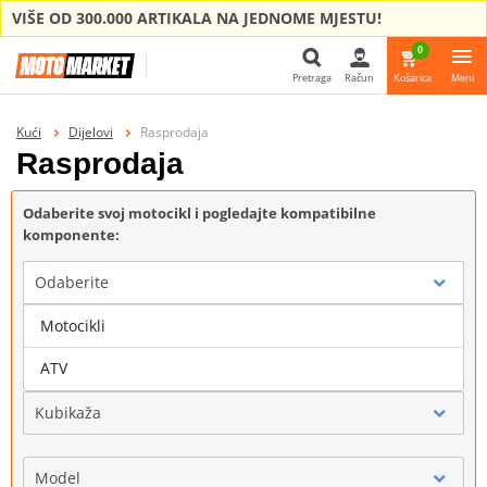
VIŠE OD 300.000 ARTIKALA NA JEDNOME MJESTU!
0
Pretraga
Račun
Košarica
Meni
Pretraga
Kući
Dijelovi
Rasprodaja
Rasprodaja
Odaberite svoj motocikl i pogledajte kompatibilne
komponente:
Odaberite
Motocikli
Marka
ATV
Kubikaža
Model