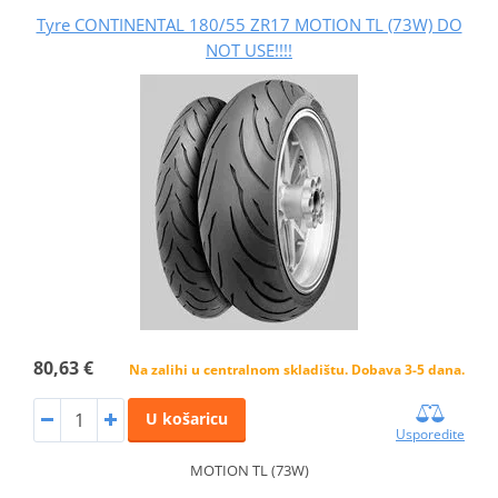
Tyre CONTINENTAL 180/55 ZR17 MOTION TL (73W) DO
NOT USE!!!!
80,63 €
Na zalihi u centralnom skladištu. Dobava 3-5 dana.
U košaricu
Usporedite
MOTION TL (73W)