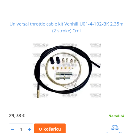
Universal throttle cable kit Venhill U01-4-102-BK 2,35m
(2 stroke) Crni
29,78 €
Na zalihi
U košaricu