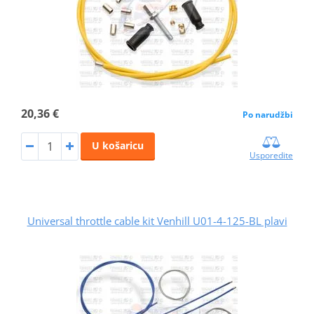
20,36 €
Po narudžbi
U košaricu
Usporedite
Universal throttle cable kit Venhill U01-4-125-BL plavi