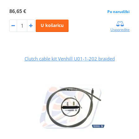
86,65 €
Po narudžbi
U košaricu
Usporedite
Clutch cable kit Venhill U01-1-202 braided