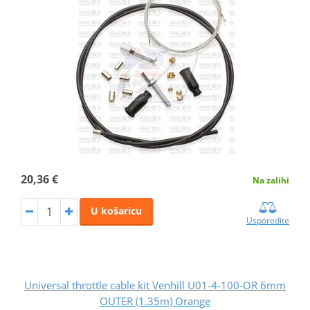
20,36 €
Na zalihi
U košaricu
Usporedite
Universal throttle cable kit Venhill U01-4-100-OR 6mm
OUTER (1.35m) Orange