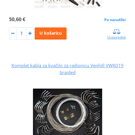
50,60 €
Po narudžbi
U košaricu
Usporedite
Komplet kabla za kvačilo za radionicu Venhill VWK019
braided