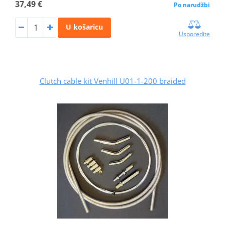
37,49 €
Po narudžbi
U košaricu
Usporedite
Clutch cable kit Venhill U01-1-200 braided