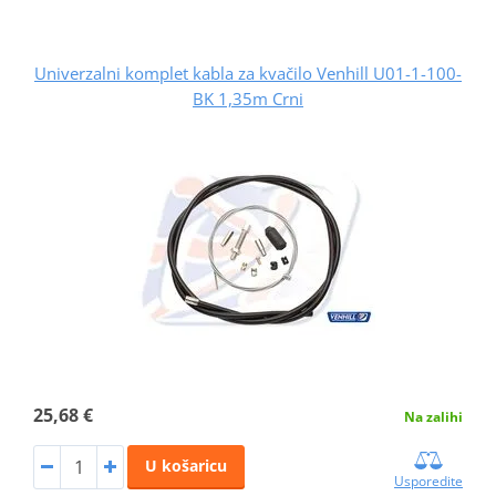
Univerzalni komplet kabla za kvačilo Venhill U01-1-100-
BK 1,35m Crni
25,68 €
Na zalihi
U košaricu
Usporedite