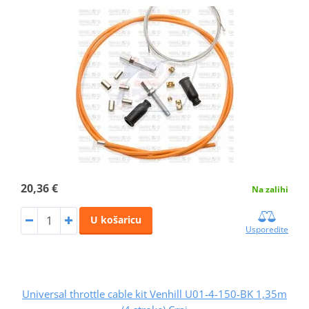
20,36 €
Na zalihi
U košaricu
Usporedite
Universal throttle cable kit Venhill U01-4-150-BK 1,35m