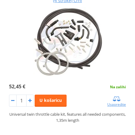
(4 stroke) Crni
52,45 €
Na zalihi
U košaricu
Usporedite
Universal twin throttle cable kit, features all needed components,
1,35m length