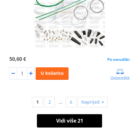
50,60 €
Po narudžbi
U košaricu
Usporedite
1
2
…
6
Naprijed
Vidi više 21