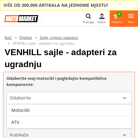
VIŠE OD 300.000 ARTIKALA NA JEDNOME MJESTU!
0
Pretraga
Račun
Košarica
Meni
Pretraga
Kući
Dijelovi
Sajle, crijeva i nastavci
VENHILL sajle - adapteri za ugradnju
VENHILL sajle - adapteri za
ugradnju
Odaberite svoj motocikl i pogledajte kompatibilne
komponente:
Odaberite
Motocikli
Marka
ATV
Kubikaža