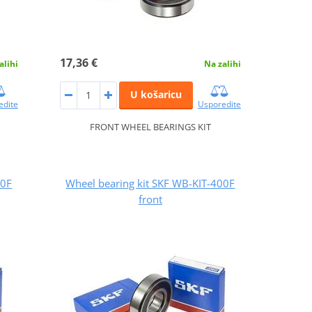
17,36 €
alihi
Na zalihi
U košaricu
edite
Usporedite
FRONT WHEEL BEARINGS KIT
00F
Wheel bearing kit SKF WB-KIT-400F
front