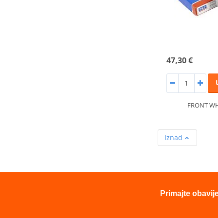
47,30 €
FRONT WH
Iznad
Primajte obavij