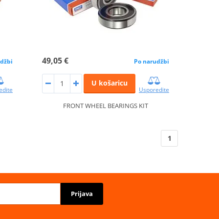
49,05 €
džbi
Po narudžbi
U košaricu
edite
Usporedite
FRONT WHEEL BEARINGS KIT
1
Prijava