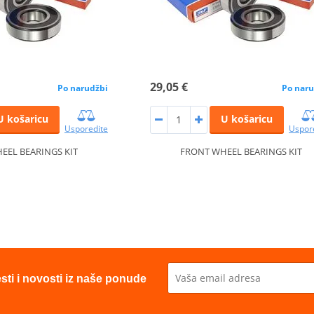
29,05 €
Po narudžbi
Po naru
U košaricu
U košaricu
Usporedite
Uspor
EEL BEARINGS KIT
FRONT WHEEL BEARINGS KIT
esti i novosti iz naše ponude