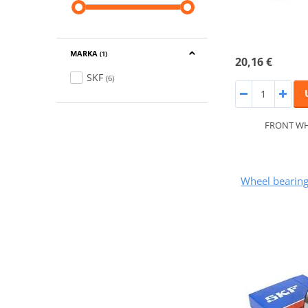
MARKA
(1)
20,16 €
SKF
(6)
FRONT WH
Wheel bearing