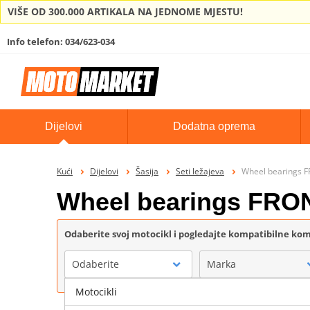
VIŠE OD 300.000 ARTIKALA NA JEDNOME MJESTU!
Info telefon: 034/623-034
Dijelovi
Dodatna oprema
Kući
Dijelovi
Šasija
Seti ležajeva
Wheel bearings 
Wheel bearings FRO
Odaberite svoj motocikl i pogledajte kompatibilne k
Odaberite
Marka
Motocikli