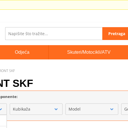
Pretraga
Odjeća
Skuteri/Motocikli/ATV
FRONT SKF
NT SKF
omponente:
Kubikaža
Model
G