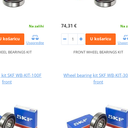
74,31 €
Na zalihi
Na z
U košaricu
U košaricu
Usporedite
Uspor
EEL BEARINGS KIT
FRONT WHEEL BEARINGS KIT
 kit SKF WB-KIT-100F
Wheel bearing kit SKF WB-KIT-3
front
front