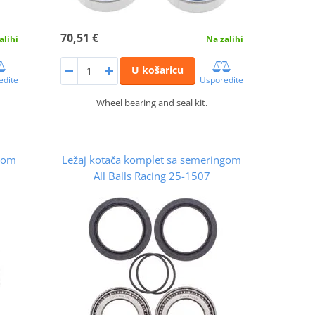
70,51 €
alihi
Na zalihi
U košaricu
edite
Usporedite
Wheel bearing and seal kit.
ngom
Ležaj kotača komplet sa semeringom
All Balls Racing 25-1507