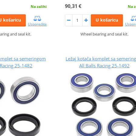
90,31 €
Na zalihi
Na z
U košaricu
U košaricu
Usporedite
Uspor
ring and seal kit.
Wheel bearing and seal kit.
komplet sa semeringom
Ležaj kotača komplet sa semeri
s Racing 25-1482
All Balls Racing 25-1492