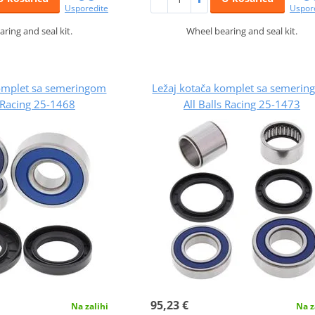
Usporedite
Uspor
ring and seal kit.
Wheel bearing and seal kit.
komplet sa semeringom
Ležaj kotača komplet sa semeri
s Racing 25-1468
All Balls Racing 25-1473
95,23 €
Na zalihi
Na z