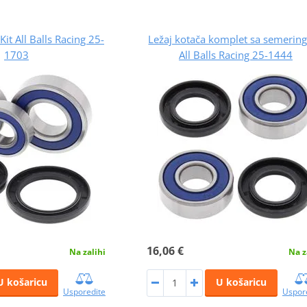
it All Balls Racing 25-
Ležaj kotača komplet sa semeri
1703
All Balls Racing 25-1444
16,06 €
Na zalihi
Na z
U košaricu
U košaricu
Usporedite
Uspor