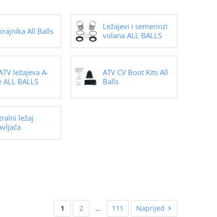
Ležajevi i semerinzi
krajnika All Balls
volana ALL BALLS
ATV ležajeva A-
ATV CV Boot Kits All
e ALL BALLS
Balls
ralni ležaj
avljača
1
2
…
111
Naprijed