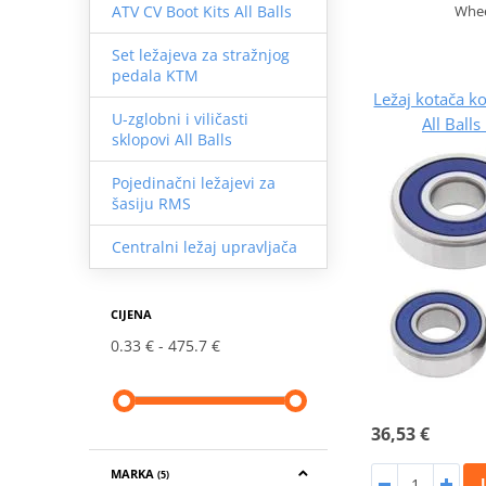
Whee
ATV CV Boot Kits All Balls
Set ležajeva za stražnjog
pedala KTM
Ležaj kotača 
U-zglobni i viličasti
All Ball
sklopovi All Balls
Pojedinačni ležajevi za
šasiju RMS
Centralni ležaj upravljača
CIJENA
0.33 €
475.7 €
36,53 €
MARKA
(5)