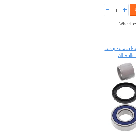
Wheel bea
Ležaj kotača 
All Ball