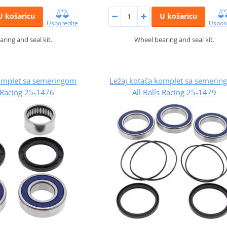
U košaricu
U košaricu
Usporedite
Uspor
ring and seal kit.
Wheel bearing and seal kit.
komplet sa semeringom
Ležaj kotača komplet sa semeri
s Racing 25-1476
All Balls Racing 25-1479