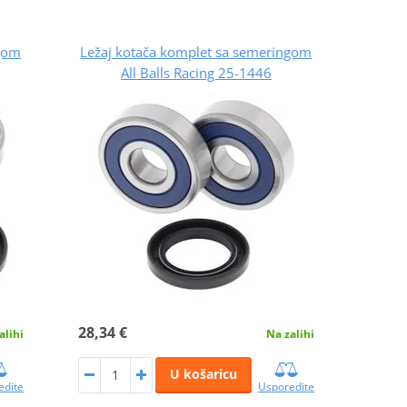
ngom
Ležaj kotača komplet sa semeringom
All Balls Racing 25-1446
28,34 €
alihi
Na zalihi
U košaricu
edite
Usporedite