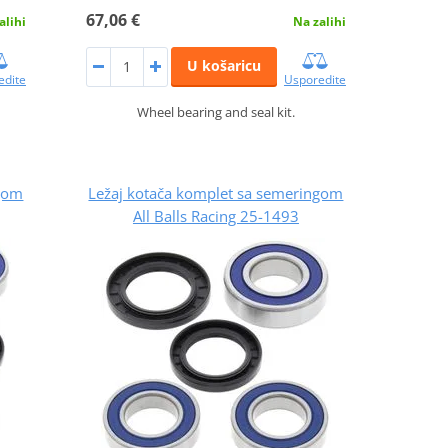
67,06 €
alihi
Na zalihi
U košaricu
edite
Usporedite
Wheel bearing and seal kit.
ngom
Ležaj kotača komplet sa semeringom
All Balls Racing 25-1493