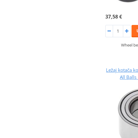
37,58 €
Wheel bea
Ležaj kotača 
All Ball