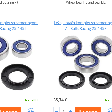
l bearing kit.
Wheel bearing and seal kit.
komplet sa semeringom
Ležaj kotača komplet sa semeri
s Racing 25-1455
All Balls Racing 25-1458
35,74 €
Na zalihi
Na z
U košaricu
U košaricu