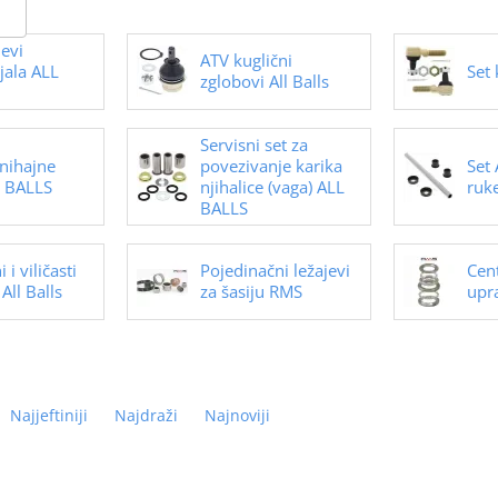
jevi
ATV kuglični
jala ALL
Set 
zglobovi All Balls
Servisni set za
 nihajne
povezivanje karika
Set 
L BALLS
njihalice (vaga) ALL
ruk
BALLS
 i viličasti
Pojedinačni ležajevi
Cent
All Balls
za šasiju RMS
upr
Najjeftiniji
Najdraži
Najnoviji