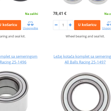
78,41 €
Na zalihi
Na z
U košaricu
U košaricu
Usporedite
Uspor
ring and seal kit.
Wheel bearing and seal kit.
komplet sa semeringom
Ležaj kotača komplet sa semeri
s Racing 25-1496
All Balls Racing 25-1497