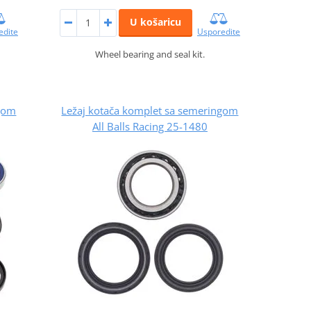
U košaricu
edite
Usporedite
Wheel bearing and seal kit.
ngom
Ležaj kotača komplet sa semeringom
All Balls Racing 25-1480