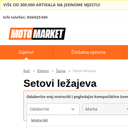
VIŠE OD 300.000 ARTIKALA NA JEDNOME MJESTU!
Info telefon: 034/623-034
Dijelovi
Dodatna oprema
Kući
Dijelovi
Šasija
Setovi ležajeva
Setovi ležajeva
Odaberite svoj motocikl i pogledajte kompatibilne k
Odaberite
Marka
Motocikli