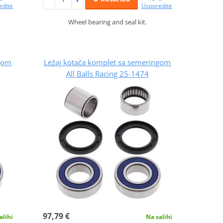
edite
Usporedite
Wheel bearing and seal kit.
ngom
Ležaj kotača komplet sa semeringom
All Balls Racing 25-1474
97,79 €
alihi
Na zalihi