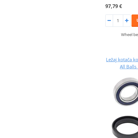
97,79 €
Wheel bea
Ležaj kotača 
All Ball