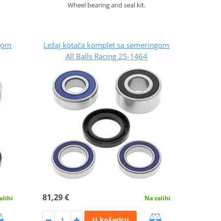
Wheel bearing and seal kit.
ngom
Ležaj kotača komplet sa semeringom
All Balls Racing 25-1464
81,29 €
alihi
Na zalihi
U košaricu