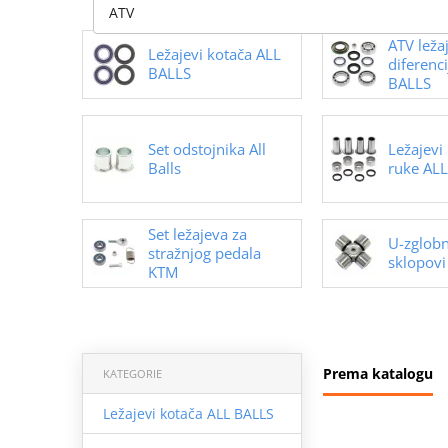
ATV
ATV leža
Ležajevi kotača ALL
diferenci
BALLS
BALLS
Set odstojnika All
Ležajevi
Balls
ruke AL
Set ležajeva za
U-zglobni
stražnjog pedala
sklopovi 
KTM
Prema katalogu
KATEGORIE
Ležajevi kotača ALL BALLS