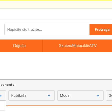
Pretraga
Odjeća
Skuteri/Motocikli/ATV
omponente:
Kubikaža
Model
G