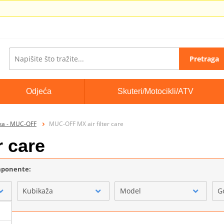
Pretraga
Odjeća
Skuteri/Motocikli/ATV
ika - MUC-OFF
MUC-OFF MX air filter care
r care
omponente:
Kubikaža
Model
G