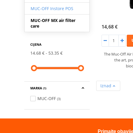
MUC-OFF Instore POS
MUC-OFF MX air filter
care
14,68 €
CIJENA
14.68 €
53.35 €
The Muc-Off Air F
the art, p
bio
Iznad
MARKA
(1)
MUC-OFF
(3)
Primajte obavij