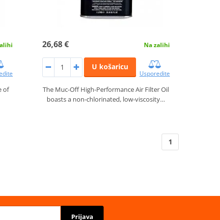
26,68 €
alihi
Na zalihi
U košaricu
edite
Usporedite
e of
The Muc-Off High-Performance Air Filter Oil
boasts a non-chlorinated, low-viscosity…
1
Prijava