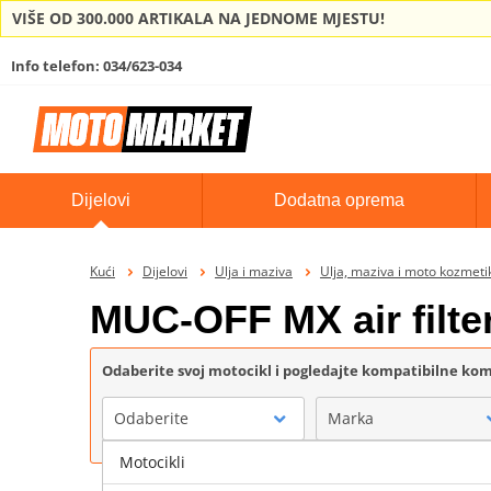
VIŠE OD 300.000 ARTIKALA NA JEDNOME MJESTU!
Info telefon: 034/623-034
Dijelovi
Dodatna oprema
Kući
Dijelovi
Ulja i maziva
Ulja, maziva i moto kozmet
MUC-OFF MX air filte
Odaberite svoj motocikl i pogledajte kompatibilne k
Odaberite
Marka
Motocikli