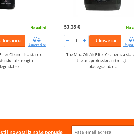
53,35 €
Na zalihi
Na z
U košaricu
U košaricu
Usporedite
Uspor
ilter Cleaner is a state of
The Muc-Off Air Filter Cleaner is a stat
rofessional strength
the art, professional strength
degradable…
biodegradable…
esti i novosti iz naše ponude