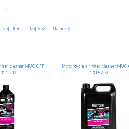
Najjeftiniji
Najdraži
Najnoviji
filter cleaner MUC-OFF
Motorcycle air filter cleaner MUC
20213 1l
20157 5l