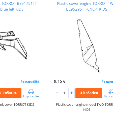
er TORROT BE91751TT-
Plastic cover engine TORROT T
blue left KIDS
BE95295TT-CNC-1 KIDS
9,15 €
Po narudžbi
Po naru
U košaricu
U košaricu
Usporedite
Uspor
 tank cover TORROT KIDS
Plastic cover engine model TWO TOR
KIDS