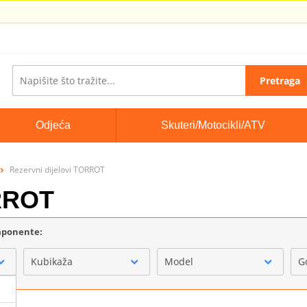
Pretraga
Odjeća
Skuteri/Motocikli/ATV
Rezervni dijelovi TORROT
ORROT
omponente:
Kubikaža
Model
G