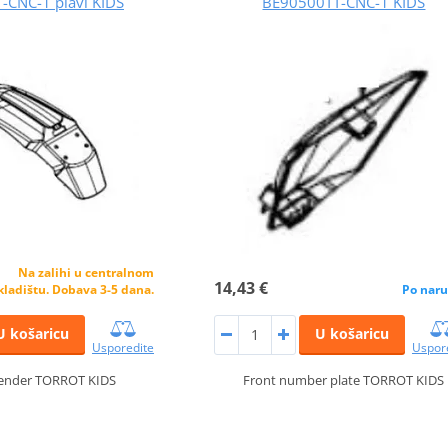
-CNC-1 plavi KIDS
BE90500TT-CNC-1 KIDS
Na zalihi u centralnom
14,43 €
kladištu. Dobava 3-5 dana.
Po naru
U košaricu
U košaricu
Usporedite
Uspor
 fender TORROT KIDS
Front number plate TORROT KIDS