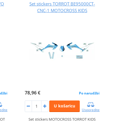
WO
Set stickers TORROT BE95000CT-
CNC-1 MOTOCROSS KIDS
78,96 €
džbi
Po narudžbi
U košaricu
edite
Usporedite
ROT
Set stickers MOTOCROSS TORROT KIDS