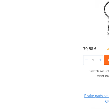
70,58 €
s
Switch securi
wristst
Brake pads s
C