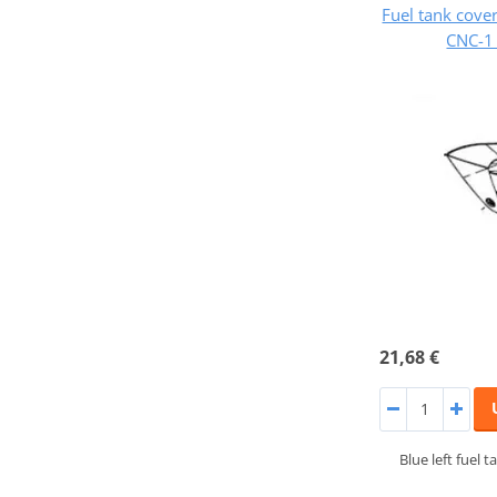
Fuel tank cov
CNC-1 
21,68 €
Blue left fuel