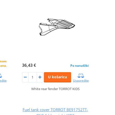
alnom
36,43 €
dana.
Po narudžbi
U košaricu
edite
Usporedite
White rear fender TORROT KIDS
Fuel tank cover TORROT BE91752TT-