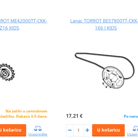
RROT ME42000TT-CKK-
Lanac TORROT BE57800TT-CKK
 Z16 KIDS
166 l KIDS
Na zalihi u centralnom
17,21 €
kladištu. Dobava 3-5 dana.
Po naru
U košaricu
U košaricu
Usporedite
Uspor