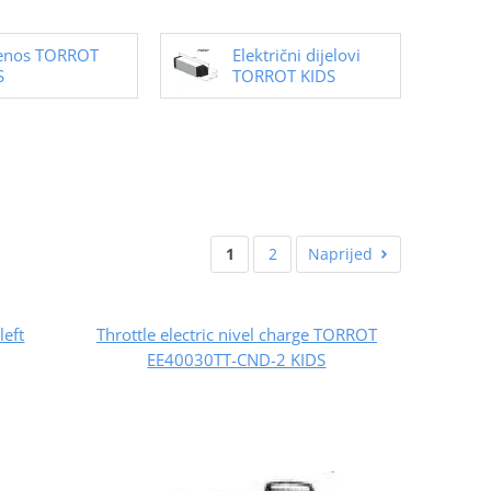
jenos TORROT
Električni dijelovi
S
TORROT KIDS
1
2
Naprijed
eft
Throttle electric nivel charge TORROT
EE40030TT-CND-2 KIDS