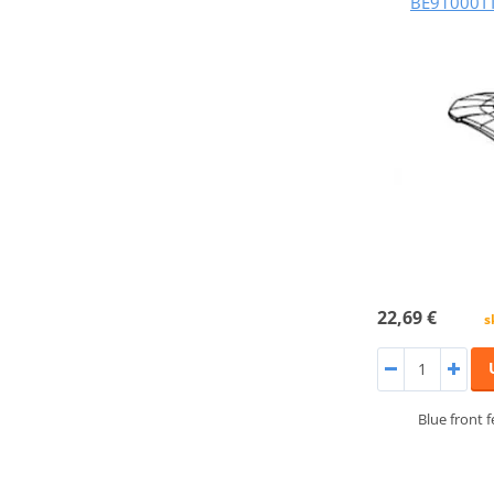
BE91000TT
22,69 €
s
Blue front