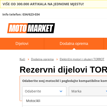
VIŠE OD 300.000 ARTIKALA NA JEDNOME MJESTU!
Info telefon: 034/623-034
Dijelovi
Dodatna oprema
Kući
Dodatna oprema
Električni motori i skuteri TORROT
Rezervni dijelovi T
Odaberite svoj motocikl i pogledajte kompatibilne k
Odaberite
Marka
Motocikli