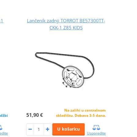
-1
Lančenik zadnji TORROT BE57300TT-
CKK-1 Z85 KIDS
Na zalihi u centralnom
51,90 €
džbi
skladištu. Dobava 3-5 dana.
U košaricu
edite
Usporedite