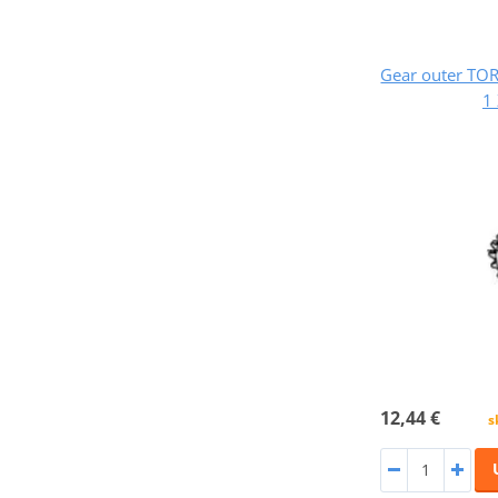
Gear outer TO
1
12,44 €
s