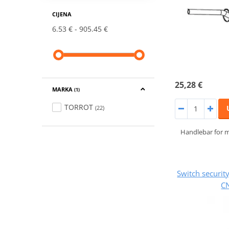
CIJENA
6.53 €
905.45 €
25,28 €
MARKA
(1)
TORROT
(22)
Handlebar for 
Switch securi
C