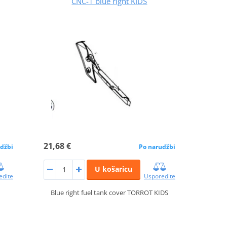
CNC-1 blue right KIDS
21,68 €
džbi
Po narudžbi
U košaricu
edite
Usporedite
Blue right fuel tank cover TORROT KIDS