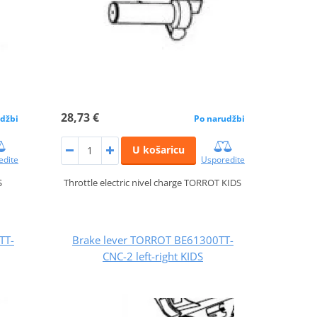
28,73 €
džbi
Po narudžbi
U košaricu
edite
Usporedite
S
Throttle electric nivel charge TORROT KIDS
TT-
Brake lever TORROT BE61300TT-
CNC-2 left-right KIDS