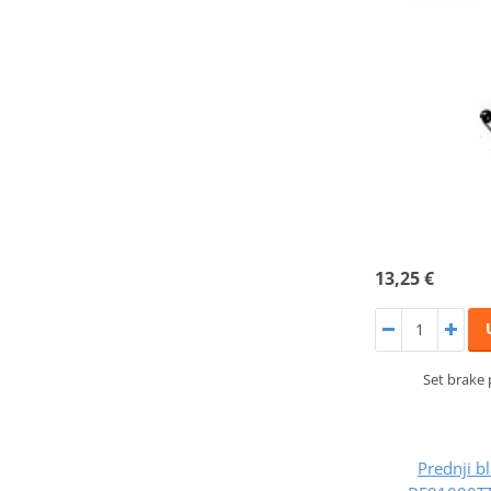
13,25 €
Set brake
Prednji 