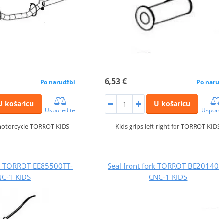
6,53 €
Po narudžbi
Po naru
U košaricu
U košaricu
Usporedite
Uspor
motorcycle TORROT KIDS
Kids grips left-right for TORROT KID
ty TORROT EE85500TT-
Seal front fork TORROT BE20140
NC-1 KIDS
CNC-1 KIDS