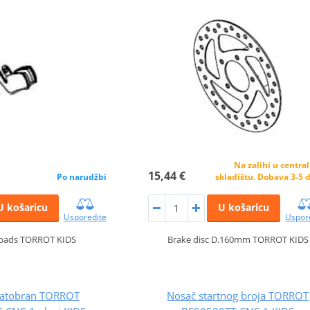
Na zalihi u centr
15,44 €
Po narudžbi
skladištu. Dobava 3-5 
U košaricu
U košaricu
Usporedite
Uspor
 pads TORROT KIDS
Brake disc D.160mm TORROT KIDS
blatobran TORROT
Nosač startnog broja TORROT