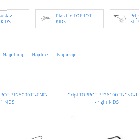
sustav
Plastike TORROT
Pri
KIDS
KIDS
KID
Najjeftiniji
Najdraži
Najnoviji
RROT BE25000TT-CNC-
Gripi TORROT BE26100TT-CNC-1 l
1 KIDS
- right KIDS