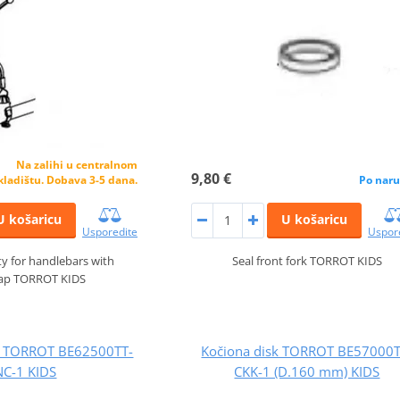
Na zalihi u centralnom
9,80 €
kladištu. Dobava 3-5 dana.
Po naru
U košaricu
U košaricu
Usporedite
Uspor
ty for handlebars with
Seal front fork TORROT KIDS
rap TORROT KIDS
et TORROT BE62500TT-
Kočiona disk TORROT BE57000T
NC-1 KIDS
CKK-1 (D.160 mm) KIDS