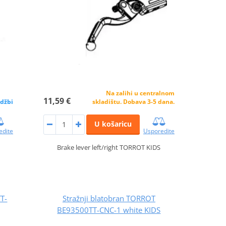
Na zalihi u centralnom
11,59 €
džbi
skladištu. Dobava 3-5 dana.
U košaricu
edite
Usporedite
Brake lever left/right TORROT KIDS
T-
Stražnji blatobran TORROT
BE93500TT-CNC-1 white KIDS