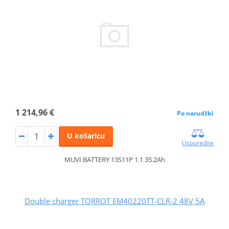
1 214,96 €
Po narudžbi
U košaricu
Usporedite
MUVI BATTERY 13S11P 1.1 35.2Ah
Double charger TORROT EM40220TT-CLR-2 48V 5A