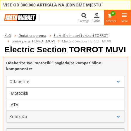
VIŠE OD 300.000 ARTIKALA NA JEDNOME MJESTU!
0
Pretraga
Račun
Košarica
Meni
Pretraga
Kući
Dodatna oprema
Električni motori i skuteri TORROT
Spare parts TORROT MUVI
Electric Section TORROT MUVI
Electric Section TORROT MUVI
Odaberite svoj motocikl i pogledajte kompatibilne
komponente:
Odaberite
Motocikli
Marka
ATV
Kubikaža