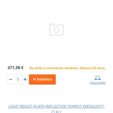
471,08 €
Na zalihi u centralnom skladištu. Dobava 3-5 dana.
U košaricu
Usporedite
LIGHT REGIST-PLATE+REFLECTOR TORROT EM30020TT-
CLR-1