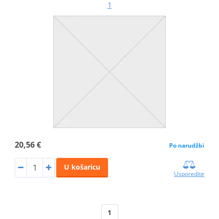
1
20,56 €
Po narudžbi
U košaricu
Usporedite
1