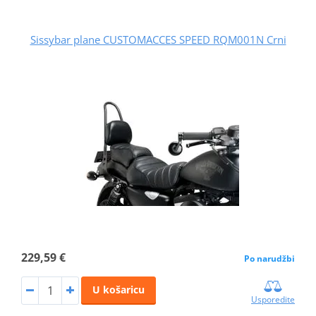
Sissybar plane CUSTOMACCES SPEED RQM001N Crni
229,59 €
Po narudžbi
U košaricu
Usporedite