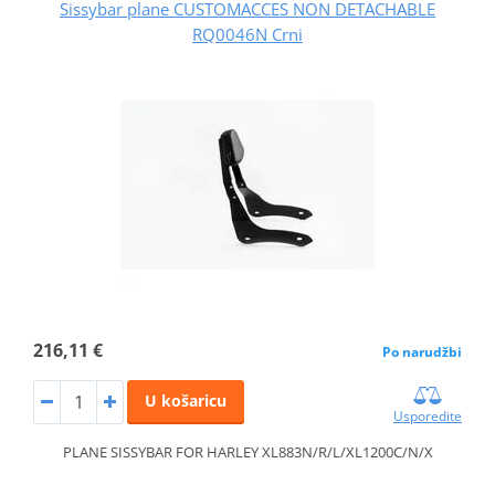
Sissybar plane CUSTOMACCES NON DETACHABLE
RQ0046N Crni
216,11 €
Po narudžbi
U košaricu
Usporedite
PLANE SISSYBAR FOR HARLEY XL883N/R/L/XL1200C/N/X