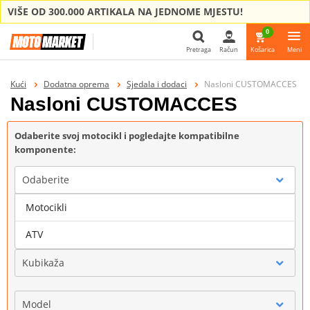
VIŠE OD 300.000 ARTIKALA NA JEDNOME MJESTU!
0
Pretraga
Račun
Košarica
Meni
Pretraga
Kući
Dodatna oprema
Sjedala i dodaci
Nasloni CUSTOMACCES
Nasloni CUSTOMACCES
Odaberite svoj motocikl i pogledajte kompatibilne
komponente:
Odaberite
Motocikli
Marka
ATV
Kubikaža
Model