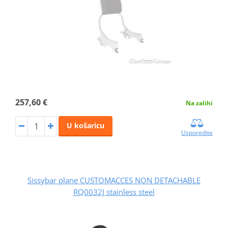
257,60 €
Na zalihi
U košaricu
Usporedite
Sissybar plane CUSTOMACCES NON DETACHABLE
RQ0032J stainless steel