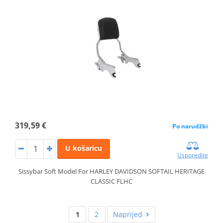
319,59 €
Po narudžbi
U košaricu
Usporedite
Sissybar Soft Model For HARLEY DAVIDSON SOFTAIL HERITAGE
CLASSIC FLHC
1
2
Naprijed