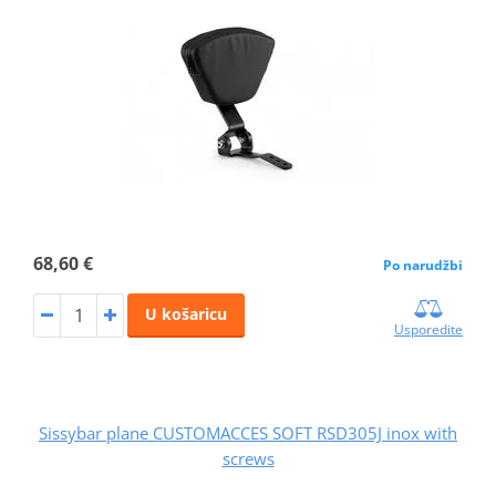
68,60 €
Po narudžbi
U košaricu
Usporedite
Sissybar plane CUSTOMACCES SOFT RSD305J inox with
screws