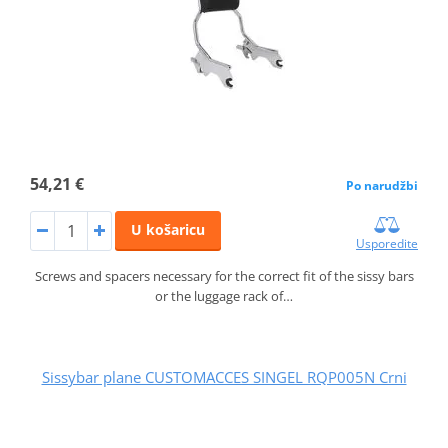
54,21 €
Po narudžbi
U košaricu
Usporedite
Screws and spacers necessary for the correct fit of the sissy bars
or the luggage rack of…
Sissybar plane CUSTOMACCES SINGEL RQP005N Crni