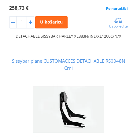
258,73 €
Po narudžbi
U košaricu
Usporedite
DETACHABLE SISSYBAR HARLEY XL883N/R/L/XL1200C/N/X
Sissybar plane CUSTOMACCES DETACHABLE RS0048N
Crni