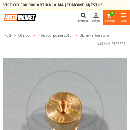
VIŠE OD 300.000 ARTIKALA NA JEDNOME MJESTU!
0
Pretraga
Račun
Košarica
Meni
Pretraga
Kući
Dijelovi
Proizvodi po narudžbi
Dizne karburatora
Naš kod:
P158531