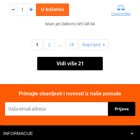
U košaricu
Usporedite
Main jet Dellorto M5 GR.94
1
2
…
18
Naprijed
Vidi više 21
Primajte obavijesti i novosti iz naše ponude
Prijava
INFORMACIJE