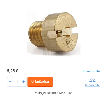
5,25 €
Po narudžbi
U košaricu
Usporedite
Main jet Dellorto M5 GR.84