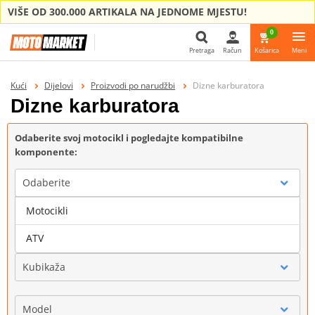
VIŠE OD 300.000 ARTIKALA NA JEDNOME MJESTU!
0
Pretraga
Račun
Košarica
Meni
Pretraga
Kući
Dijelovi
Proizvodi po narudžbi
Dizne karburatora
Dizne karburatora
Odaberite svoj motocikl i pogledajte kompatibilne
komponente:
Odaberite
Motocikli
Marka
ATV
Kubikaža
Model