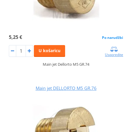
5,25 €
Po narudžbi
U košaricu
Usporedite
Main jet Dellorto M5 GR.74
Main jet DELLORTO M5 GR.76