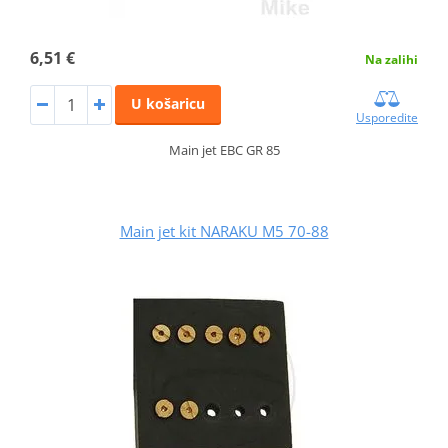
6,51 €
Na zalihi
U košaricu
Usporedite
Main jet EBC GR 85
Main jet kit NARAKU M5 70-88