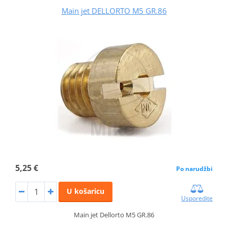
Main jet DELLORTO M5 GR.86
5,25 €
Po narudžbi
U košaricu
Usporedite
Main jet Dellorto M5 GR.86