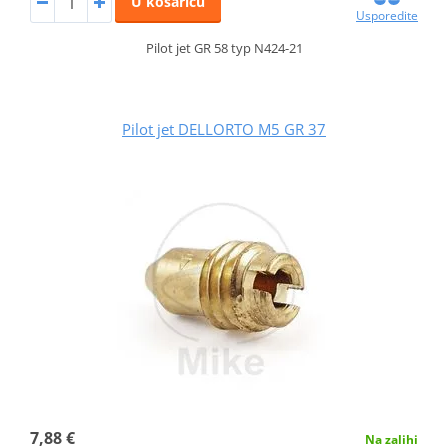
U košaricu
Usporedite
Pilot jet GR 58 typ N424-21
Pilot jet DELLORTO M5 GR 37
7,88 €
Na zalihi