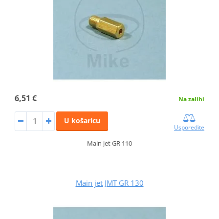
6,51 €
Na zalihi
U košaricu
Usporedite
Main jet GR 110
Main jet JMT GR 130