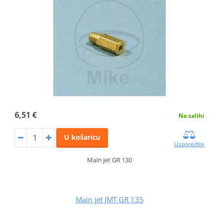
6,51 €
Na zalihi
U košaricu
Usporedite
Main jet GR 130
Main jet JMT GR 135