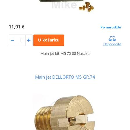
11,91 €
Po narudžbi
U košaricu
Usporedite
Main jet kit M5 70-88 Naraku
Main jet DELLORTO M5 GR.74