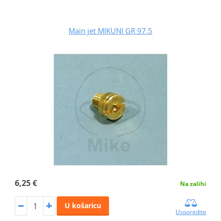
Main jet MIKUNI GR 97.5
6,25 €
Na zalihi
U košaricu
Usporedite