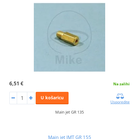
6,51 €
Na zalihi
U košaricu
Usporedite
Main jet GR 135
Main jet JMT GR 155