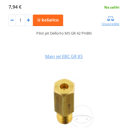
7,94 €
Na zalihi
U košaricu
Usporedite
Pilot jet Dellorto M5 GR 42 PHBN
Main jet EBC GR 85