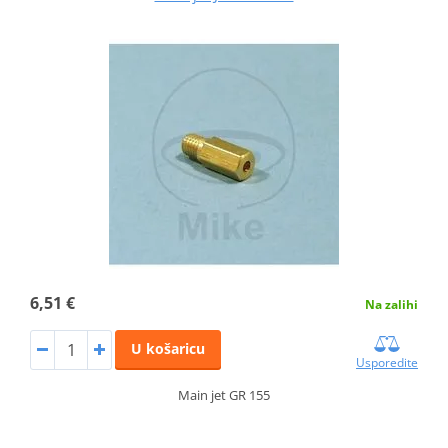
6,51 €
Na zalihi
U košaricu
Usporedite
Main jet GR 155