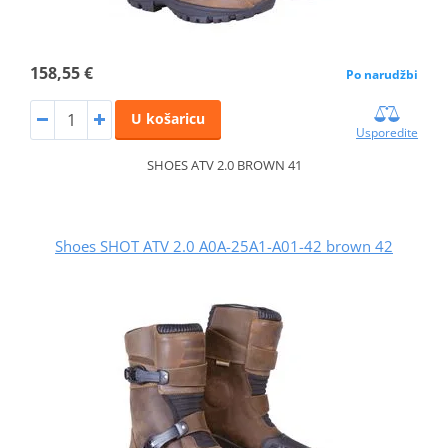
158,55 €
Po narudžbi
U košaricu
Usporedite
SHOES ATV 2.0 BROWN 41
Shoes SHOT ATV 2.0 A0A-25A1-A01-42 brown 42