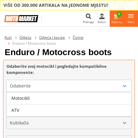
VIŠE OD 300.000 ARTIKALA NA JEDNOME MJESTU!
0
Pretraga
Račun
Košarica
Meni
Pretraga
Kući
Odjeća
Odjeća i kacige
Čizme
Enduro / Motocross boots
Enduro / Motocross boots
Odaberite svoj motocikl i pogledajte kompatibilne
komponente:
Odaberite
Motocikli
Marka
ATV
Kubikaža