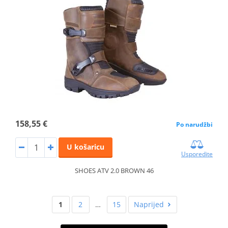
158,55 €
Po narudžbi
U košaricu
Usporedite
SHOES ATV 2.0 BROWN 46
1
2
…
15
Naprijed