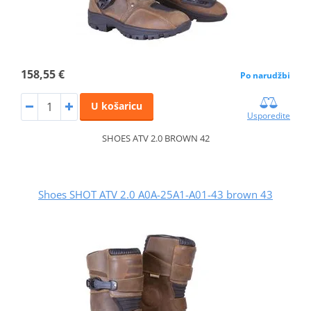
158,55 €
Po narudžbi
U košaricu
Usporedite
SHOES ATV 2.0 BROWN 42
Shoes SHOT ATV 2.0 A0A-25A1-A01-43 brown 43