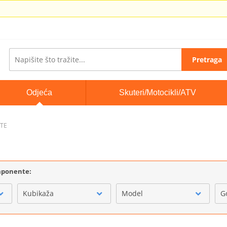
Pretraga
Odjeća
Skuteri/Motocikli/ATV
ETE
omponente:
Kubikaža
Model
G