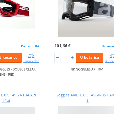
101,66 €
Po narudžbi
Po naru
U košaricu
U košaricu
Usporedite
Uspor
GGLES - DOUBLE CLEAR
8K GOGGLES ARI 10-1
ENS - RED
TE 8K 14960-134 ARI
Goggles ARIETE 8K 14960-051 ARI
13-4
1