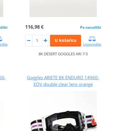
116,98 €
džbi
Po narudžbi
U košaricu
edite
Usporedite
8K DESERT GOGGLES ARI 7-5
60-
Goggles ARIETE 8K ENDURO 14960-
EOV double clear lens orange