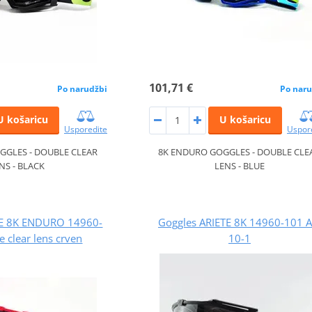
101,71 €
Po narudžbi
Po naru
U košaricu
U košaricu
Usporedite
Uspor
GGLES - DOUBLE CLEAR
8K ENDURO GOGGLES - DOUBLE CLE
NS - BLACK
LENS - BLUE
TE 8K ENDURO 14960-
Goggles ARIETE 8K 14960-101 A
 clear lens crven
10-1