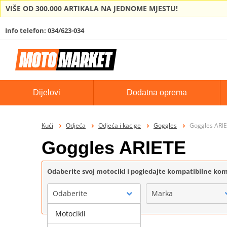
VIŠE OD 300.000 ARTIKALA NA JEDNOME MJESTU!
Info telefon: 034/623-034
Dijelovi
Dodatna oprema
Kući
Odjeća
Odjeća i kacige
Goggles
Goggles ARI
Goggles ARIETE
Odaberite svoj motocikl i pogledajte kompatibilne k
Odaberite
Marka
Motocikli