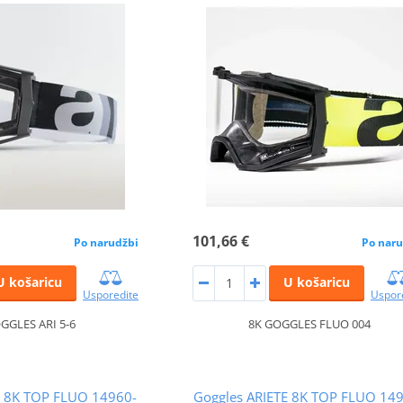
101,66 €
Po narudžbi
Po naru
U košaricu
U košaricu
Usporedite
Uspor
GGLES ARI 5-6
8K GOGGLES FLUO 004
E 8K TOP FLUO 14960-
Goggles ARIETE 8K TOP FLUO 14