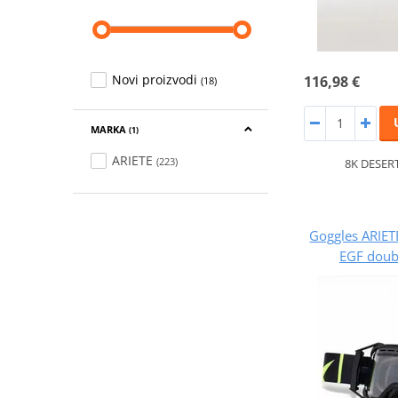
Novi proizvodi
116,98 €
(18)
MARKA
(1)
ARIETE
(223)
8K DESER
Goggles ARIE
EGF doubl