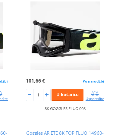
101,66 €
džbi
Po narudžbi
U košaricu
edite
Usporedite
8K GOGGLES FLUO 008
960-
Goggles ARIETE 8K TOP FLUO 14960-