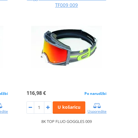
TF009 009
116,98 €
džbi
Po narudžbi
U košaricu
edite
Usporedite
8K TOP FLUO GOGGLES 009