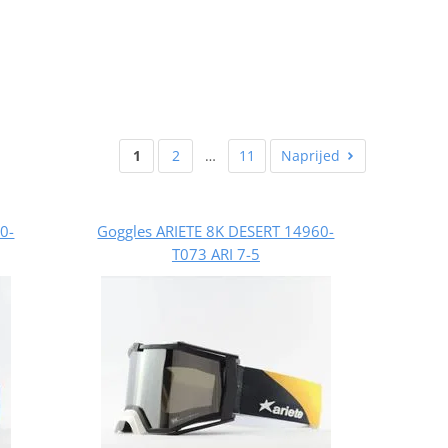
1
2
…
11
Naprijed
0-
Goggles ARIETE 8K DESERT 14960-
T073 ARI 7-5