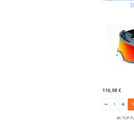
T
116,98 €
8K TOP F