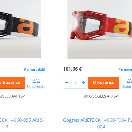
101,66 €
Po narudžbi
Po naru
U košaricu
U košaricu
Usporedite
Uspor
GGLES ARI 13-4
8K GOGGLES ARI 5-1
E 8K 14960-055 ARI 5-
Goggles ARIETE 8K 14960-F004 
6
004