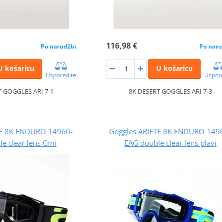
116,98 €
Po narudžbi
Po naru
U košaricu
U košaricu
Usporedite
Uspor
T GOGGLES ARI 7-1
8K DESERT GOGGLES ARI 7-3
TE 8K ENDURO 14960-
Goggles ARIETE 8K ENDURO 149
e clear lens Crni
EAG double clear lens plavi