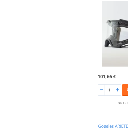
101,66 €
8K GO
Goggles ARIET