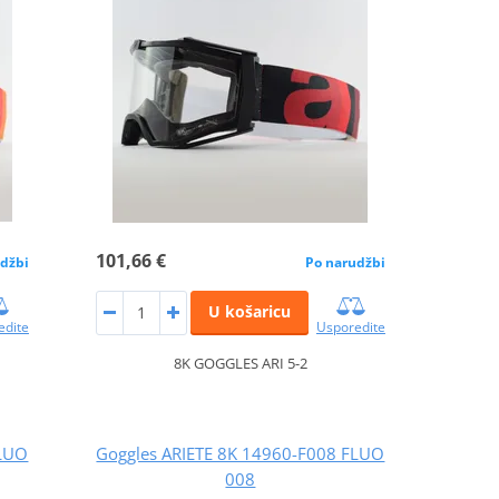
101,66 €
džbi
Po narudžbi
U košaricu
edite
Usporedite
8K GOGGLES ARI 5-2
FLUO
Goggles ARIETE 8K 14960-F008 FLUO
008