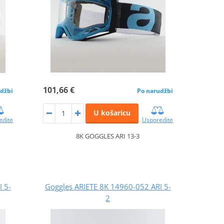
101,66 €
džbi
Po narudžbi
U košaricu
edite
Usporedite
8K GOGGLES ARI 13-3
 5-
Goggles ARIETE 8K 14960-052 ARI 5-
2