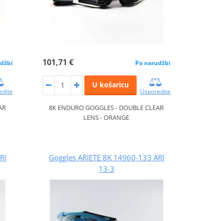
101,71 €
džbi
Po narudžbi
U košaricu
edite
Usporedite
AR
8K ENDURO GOGGLES - DOUBLE CLEAR
LENS - ORANGE
RI
Goggles ARIETE 8K 14960-133 ARI
13-3