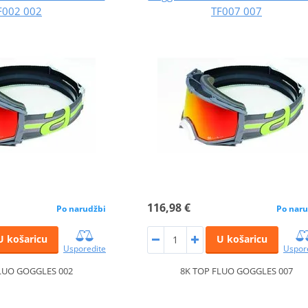
F002 002
TF007 007
116,98 €
Po narudžbi
Po naru
U košaricu
U košaricu
Usporedite
Uspor
LUO GOGGLES 002
8K TOP FLUO GOGGLES 007