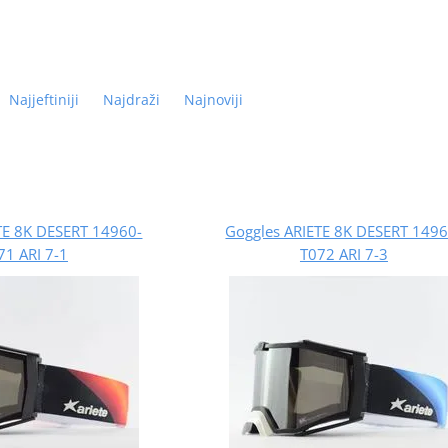
Najjeftiniji
Najdraži
Najnoviji
TE 8K DESERT 14960-
Goggles ARIETE 8K DESERT 1496
71 ARI 7-1
T072 ARI 7-3