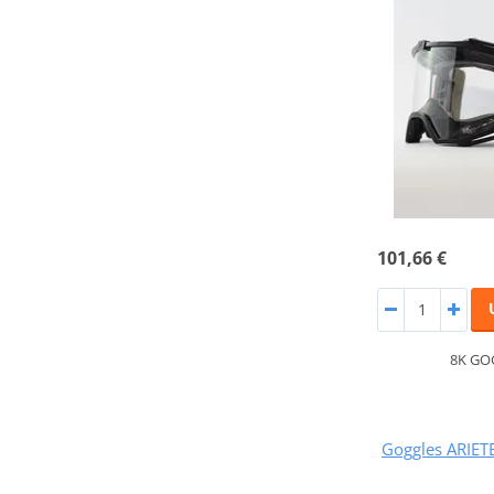
101,66 €
8K GO
Goggles ARIET